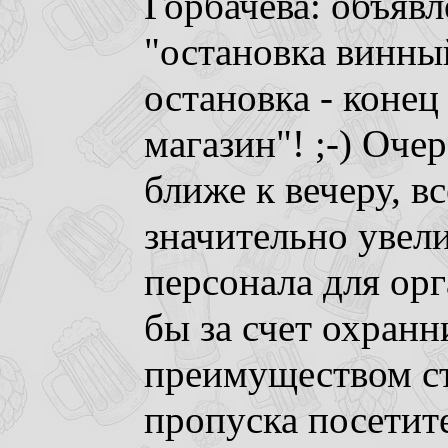
Горбачева: объявл
"остановка винны
остановка - конец
магазин"! ;-) Оче
ближе к вечеру, в
значительно увел
персонала для орг
бы за счет охранн
преимуществом ст
пропуска посетите