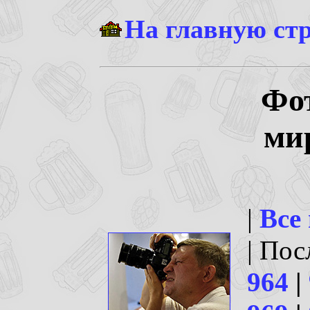
На главную ст
Фо
ми
|
Все
| По
964
|