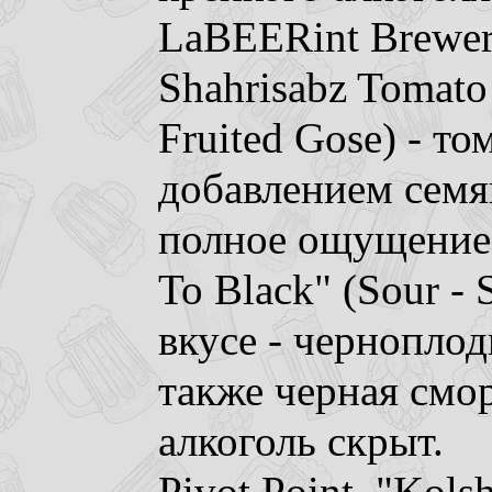
LaBEERint Brewer
Shahrisabz Tomato 
Fruited Gose) - то
добавлением семя
полное ощущение 
To Black" (Sour - S
вкусе - чернопло
также черная смор
алкоголь скрыт.