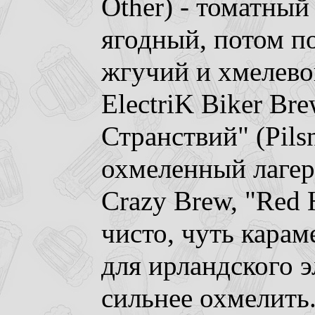
Other) - томатный 
ягодный, потом п
жгучий и хмелево
ElectriK Biker Bre
Странствий" (Pilsn
охмеленный лагер,
Crazy Brew, "Red H
чисто, чуть карам
для ирландского 
сильнее охмелить