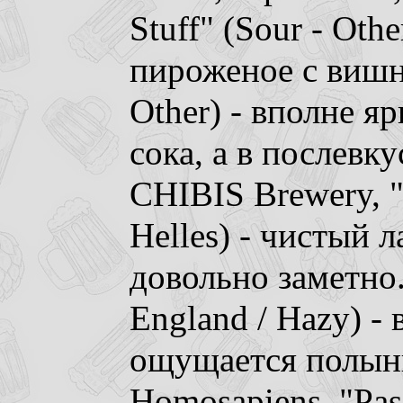
Stuff" (Sour - Oth
пироженое с вишн
Other) - вполне я
сока, а в послевк
CHIBIS Brewery, "
Helles) - чистый 
довольно заметно.
England / Hazy) - 
ощущается полынь
Homosapiens, "Pass