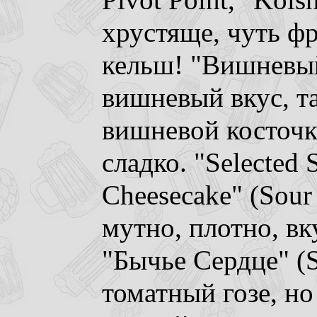
Pivot Point, "Kols
хрустяще, чуть фр
кельш! "Вишневый 
вишневый вкус, т
вишневой косточк
сладко. "Selected 
Cheesecake" (Sour 
мутно, плотно, вк
"Бычье Сердце" (S
томатный гозе, но