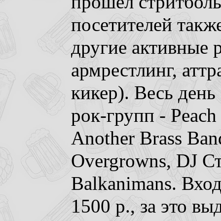
прошел стритболь
посетителей такж
другие активные р
армрестлинг, аттр
кикер). Весь ден
рок-групп - Peach 
Another Brass Ban
Overgrowns, DJ С
Balkanimans. Вход
1500 р., за это в