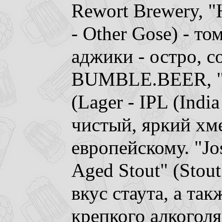
Rewort Brewery, "H
- Other Gose) - то
аджики - остро, с
BUMBLE.BEER, "
(Lager - IPL (India
чистый, яркий хме
европейскому. "Jo
Aged Stout" (Stout 
вкус стаута, а та
крепкого алкоголя