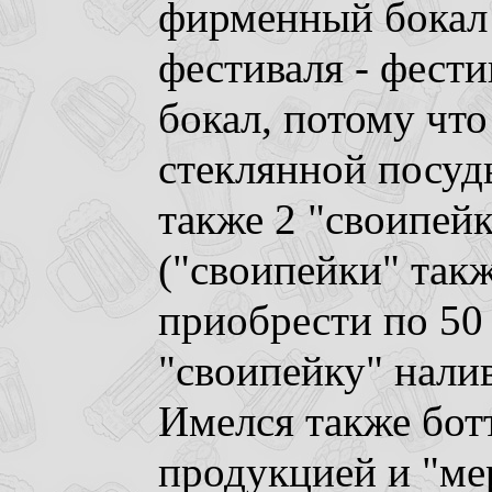
фирменный бокал 
фестиваля - фест
бокал, потому что
стеклянной посуд
также 2 "своипейк
("своипейки" так
приобрести по 50 
"своипейку" налив
Имелся также бот
продукцией и "ме