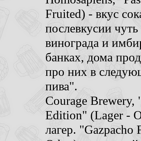
Fruited) - вкус со
послевкусии чуть
винограда и имбир
банках, дома про
про них в следу
пива".
Courage Brewery, "
Edition" (Lager - 
лагер. "Gazpacho F