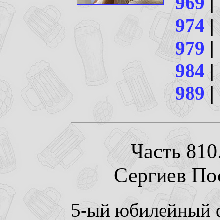
969
|
974
|
979
|
984
|
989
|
Часть 810.
Сергиев Пос
5-ый юбилейный 