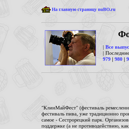
На главную страницу nuBO.ru
Фо
|
Все выпу
| Последни
979
|
980
|
9
"КлинМайФест" (фестиваль ремесленны
фестиваль пива, уже традиционно пров
самое - Сестрорецкий парк. Организов
поддержке (а не противодействию, как