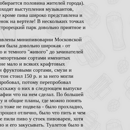
обирается половина жителей города).
оходят выступления музыкантов,
е кроме пива широко представлена и
енок на вертеле! В нескольких точках
строрецкий парк довольно приятное и
ставлены минипивоварни Московской
ия была довольно широкая - от
 и темного "живого" до зачинателей
с импортными сортами именитых
 не мало и всяких крафтовых
и фруктовыми сортами, смузи и
он стоил 150 р. и за него могли
пробовал, потому перепробовал
 расскажу о них в следующем выпуске
рафии что на нем сделал. По большей
 ну и общие планы, где можно понять
з тоже не подвела - было прохладно,
 прошел отлично, было что пить и чем
е пили пиво у стоек пивоварен, хотя
о и его закусывать. Туалетов было в