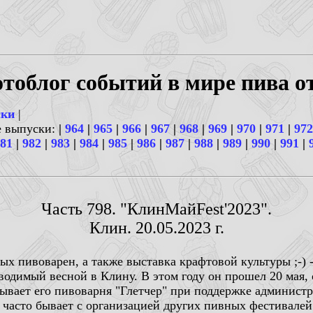
тоблог событий в мире пива о
ски
|
е выпуски:
|
964
|
965
|
966
|
967
|
968
|
969
|
970
|
971
|
972
81
|
982
|
983
|
984
|
985
|
986
|
987
|
988
|
989
|
990
|
991
|
Часть 798. "КлинМайFest'2023".
Клин. 20.05.2023 г.
х пивоварен, а также выставка крафтовой культуры ;-)
одимый весной в Клину. В этом году он прошел 20 мая, с
ывает его пивоварня "Глетчер" при поддержке администр
 часто бывает с организацией других пивных фестивалей