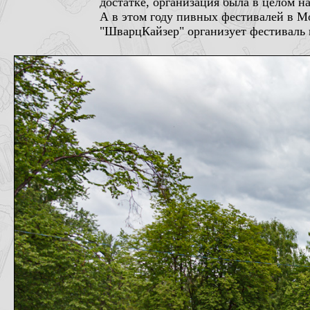
достатке, организация была в целом 
А в этом году пивных фестивалей в Мо
"ШварцКайзер" организует фестиваль 