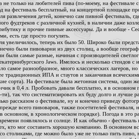
 не только на любителей пива (по-моему, на фестивале с
од на фестиваль бесплатный, на концертной площадке пр
ля развлечения детей, конечно сам пивной фестиваль, гд
ного фудтреков с различной кухней, в наличии даже козл
ибутику и прочие пивные аксессуары. Да и вообще - Се
ми, есть где просто погулять.
аля увеличилось, теперь их было 50. Широко были пред
онечно были пивоварни из двух столиц, а вообще географ
и были самые разные, начиная с производителей светлого
екатеринбургского Jaws. Имелось и несколько стендов 
о самое разнообразное, много классических лагеров, но
нее традиционных ИПА и стаутов и заканчивая всяческим
ие сорта). На фестивале была жетонная система, один жет
ик в 0,4 л. Пробовать давали бесплатно, я в основном 
0-ти), так что систематизировать их буду долго и лучше
лько рассказом о фестивале, ну и конечно приведу фотог
, прежде всего пивоваров, также посетителей фестиваля,
 основном, в хронологическом порядке). Погода в это ра
т времени появлялось и солнце. И как обычно - фестиваль
тех, кто мог составить хорошую компанию. В основном вс
со столиками, где можно было уже не только пить пиво, н