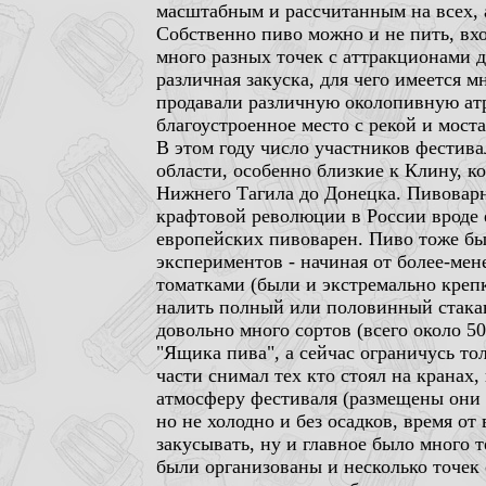
масштабным и рассчитанным на всех, а
Собственно пиво можно и не пить, вх
много разных точек с аттракционами д
различная закуска, для чего имеется м
продавали различную околопивную атр
благоустроенное место с рекой и моста
В этом году число участников фестив
области, особенно близкие к Клину, к
Нижнего Тагила до Донецка. Пивоварн
крафтовой революции в России вроде 
европейских пивоварен. Пиво тоже был
экспериментов - начиная от более-ме
томатками (были и экстремально крепк
налить полный или половинный стаканч
довольно много сортов (всего около 5
"Ящика пива", а сейчас ограничусь то
части снимал тех кто стоял на кранах
атмосферу фестиваля (размещены они в
но не холодно и без осадков, время о
закусывать, ну и главное было много 
были организованы и несколько точек 