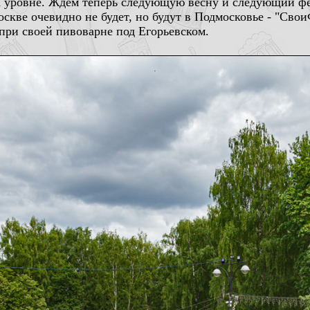
на уровне. Ждем теперь следующую весну и следующий фе
скве очевидно не будет, но будут в Подмосковье - "Сво
при своей пивоварне под Егорьевском.