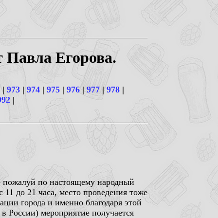
т Павла Егорова.
|
973
|
974
|
975
|
976
|
977
|
978
|
992
|
 - пожалуй по настоящему народный
 11 до 21 часа, место проведения тоже
ации города и именно благодаря этой
 в России) мероприятие получается