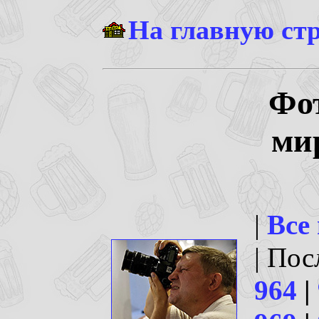
На главную ст
Фо
ми
|
Все
| По
964
|