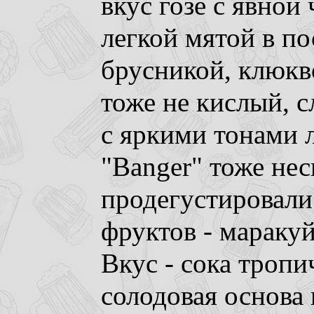
вкус гозе с явной
легкой мятой в по
брусникой, клюкво
тоже не кислый, с
с яркими тонами л
"Banger" тоже нес
продегустировали
фруктов - маракуй
Вкус - сока тропи
солодовая основа 