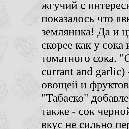
жгучий с интерес
показалось что я
земляника! Да и ц
скорее как у сока 
томатного сока. "
currant and garlic
овощей и фруктов 
"Табаско" добавле
также - сок черно
вкус не сильно пе