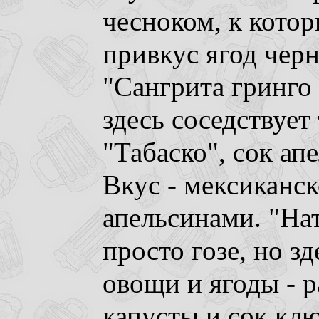
чесноком, к кото
привкус ягод чер
"Сангрита гринго 
здесь соседствует
"Табаско", сок ап
Вкус - мексиканск
апельсинами. "Нат
просто гозе, но з
овощи и ягоды - 
капусты и сок кл