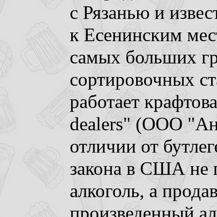
с Рязанью и изве
к Есенинским мест
самых больших г
сортировочных ст
работает крафтов
dealers" (ООО "Ан
отличии от бутлег
закона в США не 
алкоголь, а прода
произведенный ал