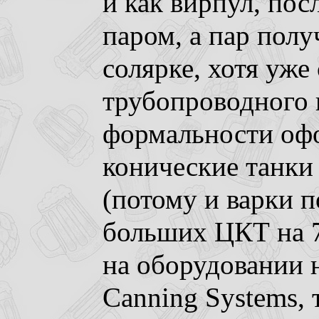
и как вирпул, пос
паром, а пар полу
солярке, хотя уже
трубопроводного г
формальности оф
конические танки
(потому и варки по
больших ЦКТ на 7
на оборудовании 
Canning Systems, 