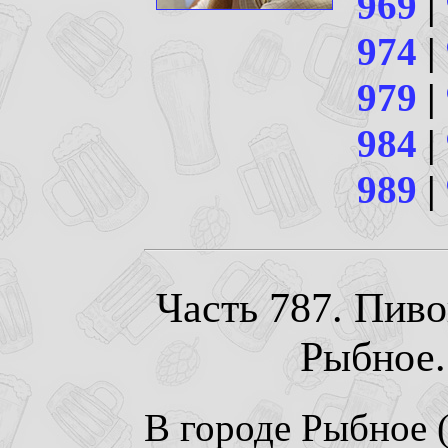
969
|
974
|
979
|
984
|
989
|
Часть 787. Пиво
Рыбное. 
В городе Рыбное