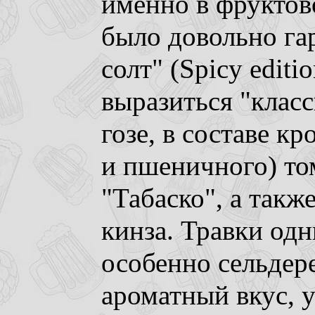
именно в фруктово
было довольно га
солт" (Spicy editi
выразиться "клас
гозе, в составе к
и пшеничного) том
"Табаско", а такж
кинза. Травки од
особенно сельдере
ароматный вкус, 