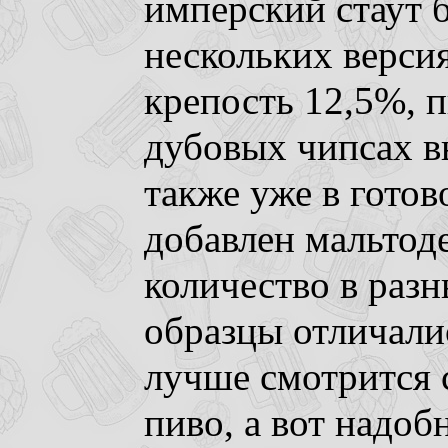
имперский стаут 
нескольких верси
крепость 12,5%, 
дубовых чипсах в
также уже в гото
добавлен мальтод
количество в разн
образцы отличали
лучше смотрится 
пиво, а вот надоб