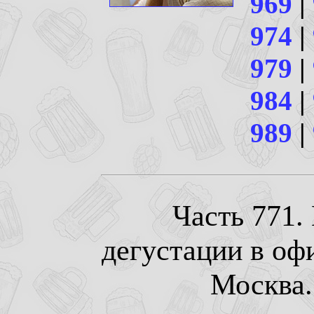
969
|
974
|
979
|
984
|
989
|
Часть 771.
дегустации в оф
Москва. 