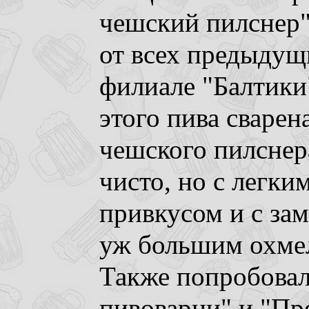
чешский пилснер"
от всех предыдущ
филиале "Балтики
этого пива сварен
чешского пилснера
чисто, но с легк
привкусом и с зам
уж большим охме
Также попробовал
пивоварни" и "Пре