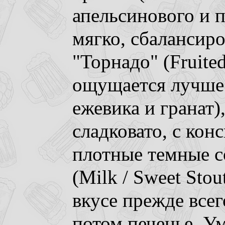
апельсинового и п
мягко, сбалансиро
"Торнадо" (Fruite
ощущается лучше 
ежевика и гранат),
сладковато, с кон
плотные темные с
(Milk / Sweet Stou
вкусе прежде всег
потом печенье. У