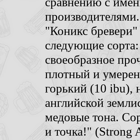
сравнению с име
производителями.
"Коникс бревери"
следующие сорта: 
своеобразное проч
плотный и умерен
горький (10 ibu),
английской землис
медовые тона. Сор
и точка!" (Strong 