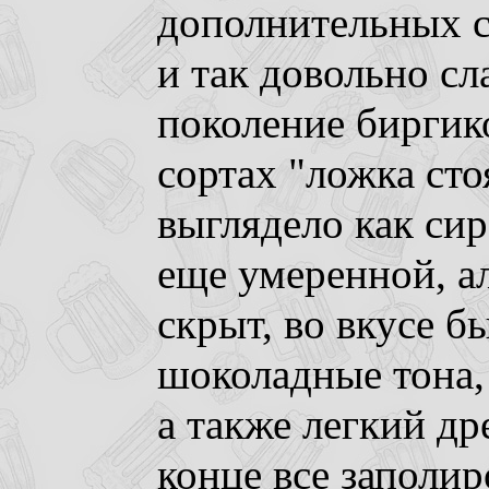
дополнительных са
и так довольно с
поколение биргико
сортах "ложка сто
выглядело как сир
еще умеренной, а
скрыт, во вкусе б
шоколадные тона,
а также легкий др
конце все заполи