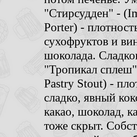
"Стирсудден" - (Im
Porter) - плотност
сухофруктов и вин
шоколада. Сладков
"Тропикал сплеш" 
Pastry Stout) - пл
сладко, явный кок
какао, шоколад, к
тоже скрыт. Собс