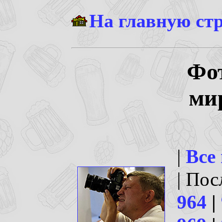
На главную ст
Фо
ми
|
Все
| По
964
|