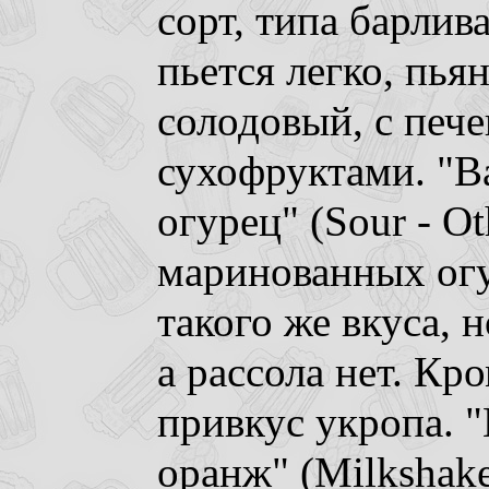
сорт, типа барлив
пьется легко, пья
солодовый, с печ
сухофруктами. "В
огурец" (Sour - Ot
маринованных ог
такого же вкуса, н
а рассола нет. Кр
привкус укропа. 
оранж" (Milkshake