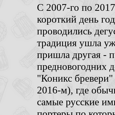
С 2007-го по 201
короткий день год
проводились дегу
традиция ушла уже
пришла другая - 
предновогодних д
"Коникс бревери"
2016-м), где обыч
самые русские им
портеры по котор