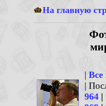
На главную ст
Фо
ми
|
Все
| По
964
|