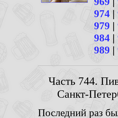
969
|
974
|
979
|
984
|
989
|
Часть 744. Пи
Санкт-Петерб
Последний раз бы