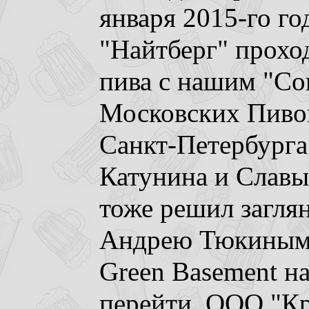
января 2015-го го
"Найтберг" прохо
пива с нашим "С
Московских Пивов
Санкт-Петербурга
Катунина и Славы 
тоже решил заглян
Андрею Тюкиным, 
Green Basement н
перейти. ООО "К