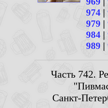
969
|
974
|
979
|
984
|
989
|
Часть 742. Р
"Пивма
Санкт-Петерб