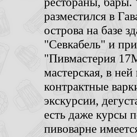
рестораны, бары. 
разместился в Гав
острова на базе з
"Севкабель" и пр
"Пивмастерия 17М
мастерская, в ней
контрактные варк
экскурсии, дегуст
есть даже курсы 
пивоварне имеется