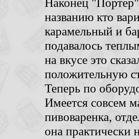
Наконец "Портер" 
названию кто варит
карамельный и ба
подавалось теплым
на вкусе это сказа
положительную ст
Теперь по оборуд
Имеется совсем м
пивоваренка, отде
она практически н