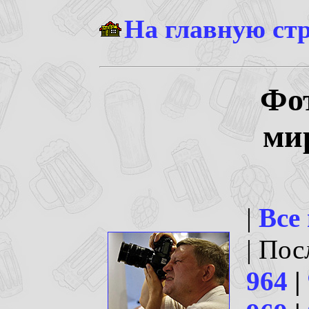
На главную ст
Фо
ми
|
Все
| По
964
|