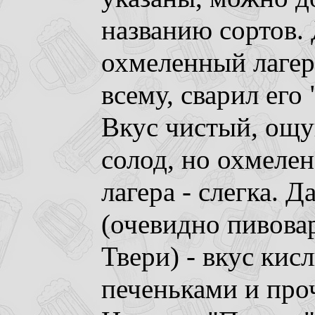
названию сортов. 
охмеленный лагер 
всему, сварил его
Вкус чистый, ощ
солод, но охмеле
лагера - слегка. 
(очевидно пивова
Твери) - вкус кис
печеньками и про