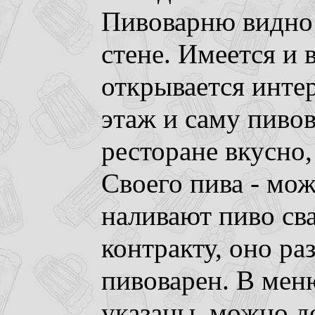
Пивоварню видно 
стене. Имеется и 
открывается инте
этаж и саму пиво
ресторане вкусно,
Своего пива - мож
наливают пиво сва
контракту, оно ра
пивоварен. В мен
указаны, можно до