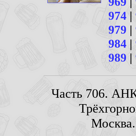
969
|
974
|
979
|
984
|
989
|
Часть 706. АНК
Трёхгорно
Москва. 