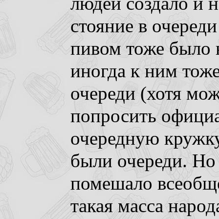
людей создало и 
стояние в очереди
пивом тоже было 
иногда к ним тож
очереди (хотя мо
попросить офици
очередную кружку
были очереди. Но 
помешало всеобще
такая масса народ