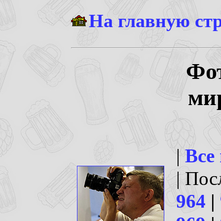
На главную ст
Фо
ми
|
Все
| По
964
|