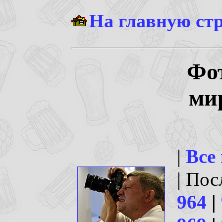
На главную ст
Фо
ми
|
Все
| По
964
|