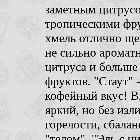
заметным цитрус
тропическими фру
хмель отлично ще
не сильно аромат
цитруса и больше
фруктов. "Стаут"
кофейный вкус! В
яркий, но без из
горелости, сбала
"телом". "Эль с 