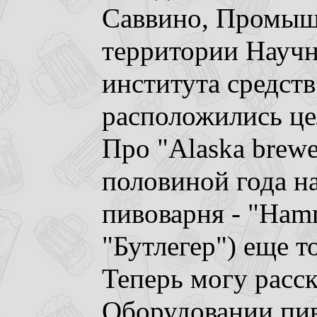
Саввино, Промышл
территории Научн
института средств
расположились це
Про "Alaska brewe
половиной года на
пивоварня - "Ham
"Бутлегер") еще т
Теперь могу расск
Оборудовании пив