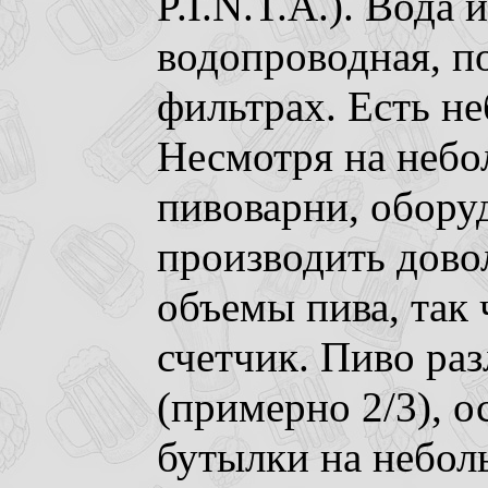
P.I.N.T.A.). Вода 
водопроводная, п
фильтрах. Есть н
Несмотря на небо
пивоварни, обору
производить дово
объемы пива, так 
счетчик. Пиво раз
(примерно 2/3), о
бутылки на небо