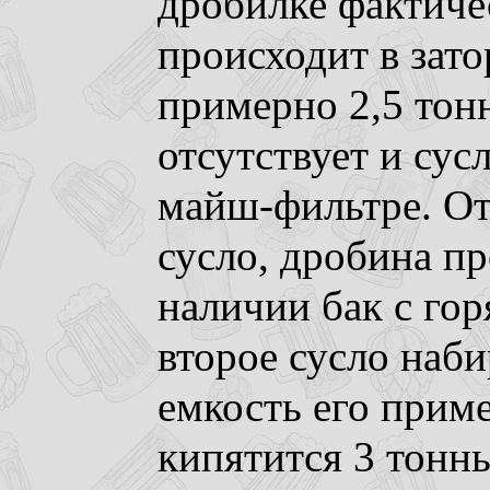
дробилке фактиче
происходит в зат
примерно 2,5 тон
отсутствует и сус
майш-фильтре. От
сусло, дробина пр
наличии бак с гор
второе сусло наби
емкость его прим
кипятится 3 тонны