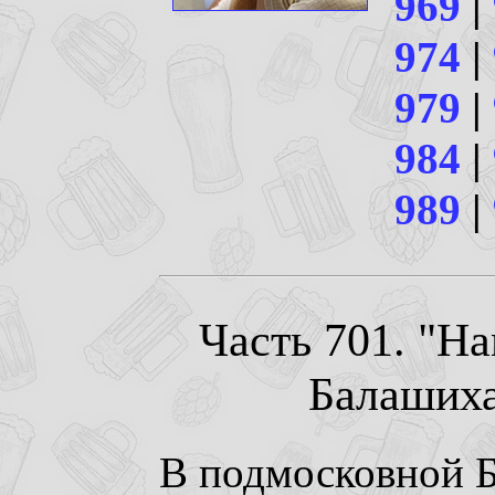
969
|
974
|
979
|
984
|
989
|
Часть 701. "Ha
Балашиха.
В подмосковной 