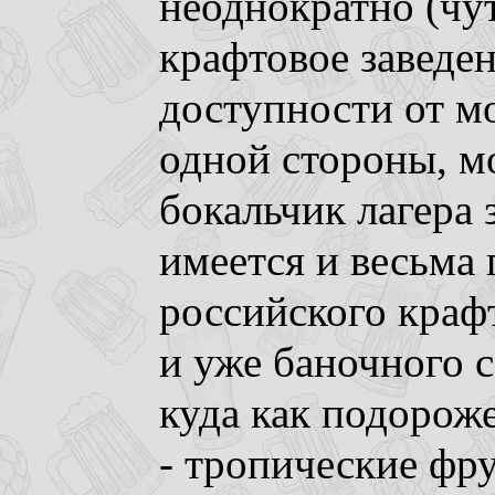
неоднократно (чу
крафтовое заведе
доступности от мо
одной стороны, м
бокальчик лагера з
имеется и весьма
российского крафт
и уже баночного 
куда как подорож
- тропические фр