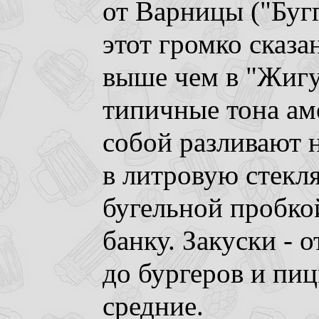
от Варницы ("Буг
этот громко сказа
выше чем в "Жигу
типичные тона ам
собой разливают н
в литровую стекл
бугельной пробко
банку. Закуски - 
до бургеров и пиц
средние.