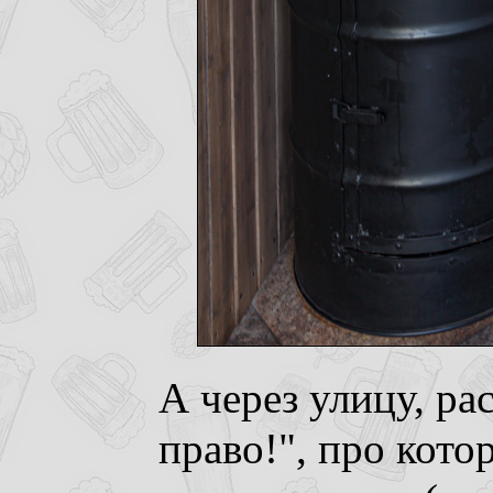
А через улицу, р
право!", про кото