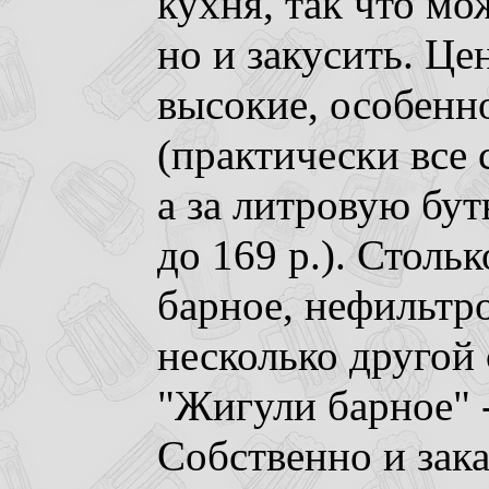
кухня, так что мо
но и закусить. Це
высокие, особенн
(практически все 
а за литровую бут
до 169 р.). Столь
барное, нефильтро
несколько другой 
"Жигули барное" 
Собственно и зак