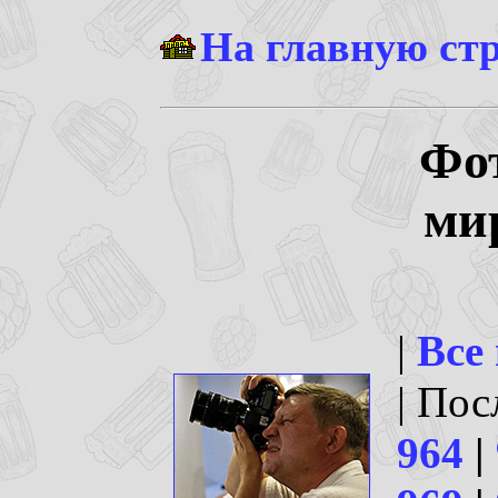
На главную ст
Фо
ми
|
Все
| По
964
|