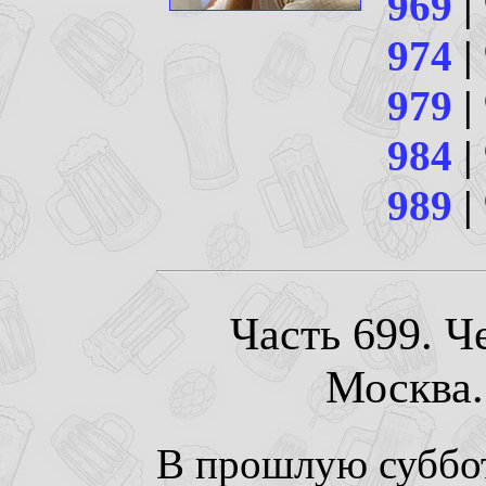
969
|
974
|
979
|
984
|
989
|
Часть 699. Ч
Москва. 
В прошлую суббот