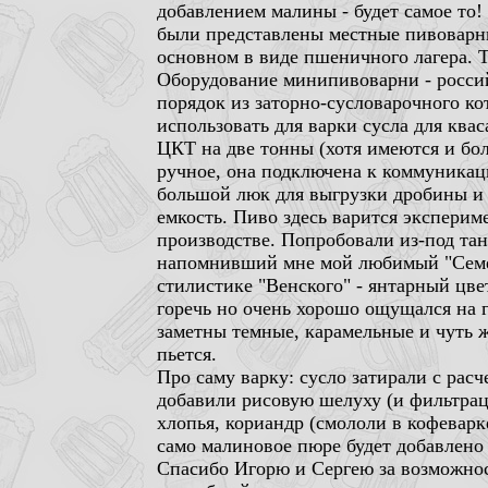
добавлением малины - будет самое то!
были представлены местные пивоварни
основном в виде пшеничного лагера. Т
Оборудование минипивоварни - россий
порядок из заторно-сусловарочного ко
использовать для варки сусла для квас
ЦКТ на две тонны (хотя имеются и бо
ручное, она подключена к коммуникаци
большой люк для выгрузки дробины и 
емкость. Пиво здесь варится экспери
производстве. Попробовали из-под тан
напомнивший мне мой любимый "Семей
стилистике "Венского" - янтарный цв
горечь но очень хорошо ощущался на г
заметны темные, карамельные и чуть 
пьется.
Про саму варку: сусло затирали с рас
добавили рисовую шелуху (и фильтраци
хлопья, кориандр (смололи в кофеварк
само малиновое пюре будет добавлено 
Спасибо Игорю и Сергею за возможнос