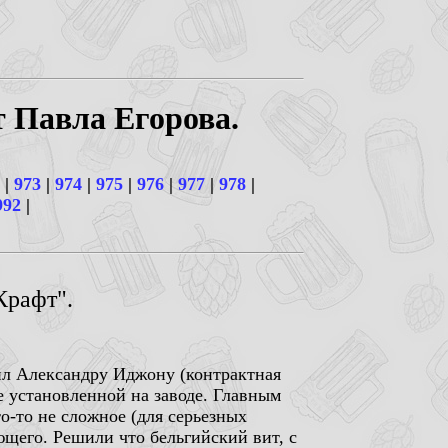
т Павла Егорова.
|
973
|
974
|
975
|
976
|
977
|
978
|
992
|
Крафт".
ил Александру Иджону (контрактная
е установленной на заводе. Главным
о-то не сложное (для серьезных
ющего. Решили что бельгийский вит, с