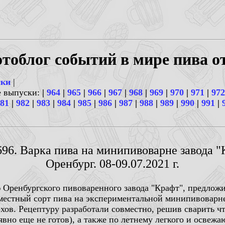
тоблог событий в мире пива о
ски
|
е выпуски:
|
964
|
965
|
966
|
967
|
968
|
969
|
970
|
971
|
972
81
|
982
|
983
|
984
|
985
|
986
|
987
|
988
|
989
|
990
|
991
|
696. Варка пива на минипивоварне завода "
Оренбург. 08-09.07.2021 г.
 Оренбургского пивоваренного завода "Крафт", предлож
овместный сорт пива на экспериментальной минипивоварн
хов. Рецептуру разработали совместно, решив сварить чт
вно еще не готов), а также по летнему легкого и освежа