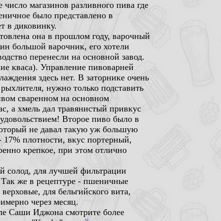
е число магазинов разливного пива где
еничное было представлено в
т в диковинку.
товлена она в прошлом году, варочный
дин большой варочник, его хотели
зводство перенесли на основной завод.
ние кваса). Управление пивоварней
лаждения здесь нет. В заторнике очень
 рыхлителя, нужно только подставить
пивом сваренном на основном
ас, а хмель дал травянистый привкус
удовольствием! Второе пиво было в
который не давал такую уж большую
- 17% плотности, вкус портерный,
енно крепкое, при этом отлично
ый солод, для лучшей фильтрации
. Так же в рецептуре - пшеничные
 верховые, для бельгийского вита,
римерно через месяц.
але Саши Иджона смотрите более