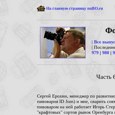
На главную страницу nuBO.ru
Фо
|
Все выпу
| Последни
979
|
980
|
9
Часть 
Сергей Ерохин, менеджер по развитию
пивоварня ID Jons) и мне, сварить с
пивоваром на ней работает Игорь Стер
"крафтовых" сортов рынок Оренбурга я