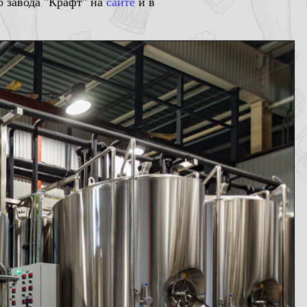
о завода "Крафт" на
сайте
и в