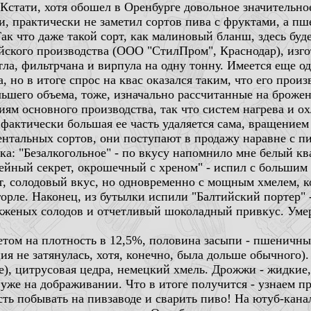
 Кстати, хотя обошел в Оренбурге довольное значительно
, практически не заметил сортов пива с фруктами, а пш
ак что даже такой сорт, как малиновый бланш, здесь буде
ского производства (ООО "СтилПром", Краснодар), изго
тла, фильтрчана и вирпула на одну тонну. Имеется еще о
а, но в итоге спрос на квас оказался таким, что его прои
льшего объема, тоже, изначально рассчитанные на броже
ям основного производства, так что систем нагрева и ох
фактически большая ее часть удаляется сама, вращением
ментальных сортов, они поступают в продажу наравне с 
ка: "Безалкогольное" - по вкусу напомнило мне белый кв
ный секрет, окрошечный с хреном" - испил с большим 
ет, солодовый вкус, но одновременно с мощным хмелем, 
орле. Наконец, из бутылки испили "Балтийский портер" 
жженых солодов и отчетливый шоколадный привкус. Умер
четом на плотность в 12,5%, половина засыпи - пшеничн
я не затянулась, хотя, конечно, была дольше обычного)
е), цитрусовая цедра, немецкий хмель. Дрожжи - жидкие,
уже на дображивании. Что в итоге получится - узнаем п
ть побывать на пивзаводе и сварить пиво! На ютуб-кан