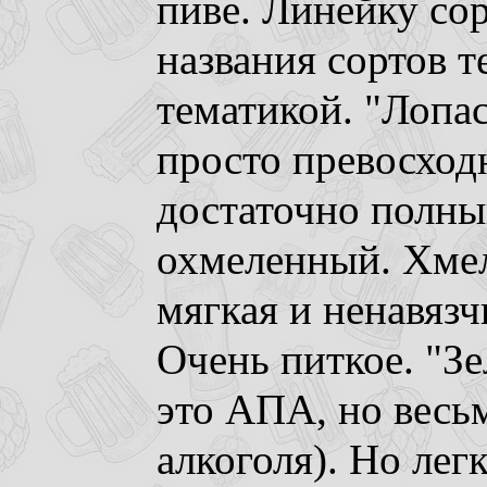
пиве. Линейку со
названия сортов т
тематикой. "Лопас
просто превосход
достаточно полны
охмеленный. Хмел
мягкая и ненавязч
Очень питкое. "Зе
это АПА, но весьм
алкоголя). Но лег