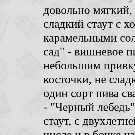
довольно мягкий,
сладкий стаут с 
карамельными со
сад" - вишневое п
небольшим привк
косточки, не сладк
один сорт пива с
- "Черный лебедь
стаут, с двухлетн
числе и в бочке из