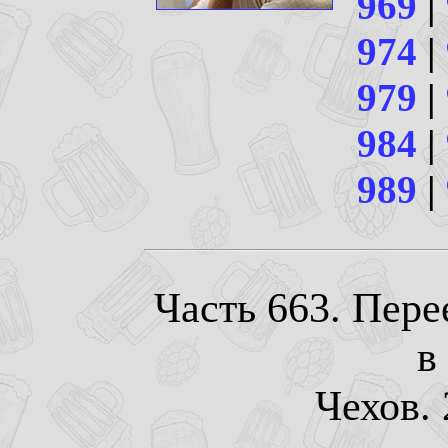
969
|
974
|
979
|
984
|
989
|
Часть 663. Пере
в
Чехов. 