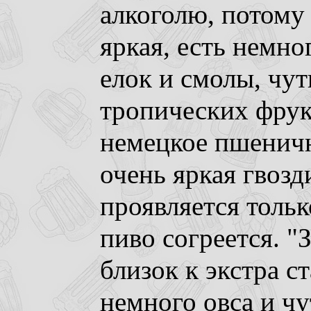
алкоголю, потому 
яркая, есть немно
елок и смолы, чу
тропических фрукт
немецкое пшенично
очень яркая гвозд
проявляется тольк
пиво согреется. "З
близок к экстра ст
немного овса и чу