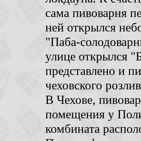
сама пивоварня пе
ней открылся небо
"Паба-солодоварн
улице открылся "Б
представлено и пи
чеховского розлива
В Чехове, пивова
помещения у Пол
комбината распол