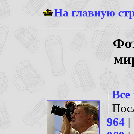
На главную ст
Фо
ми
|
Все
| По
964
|