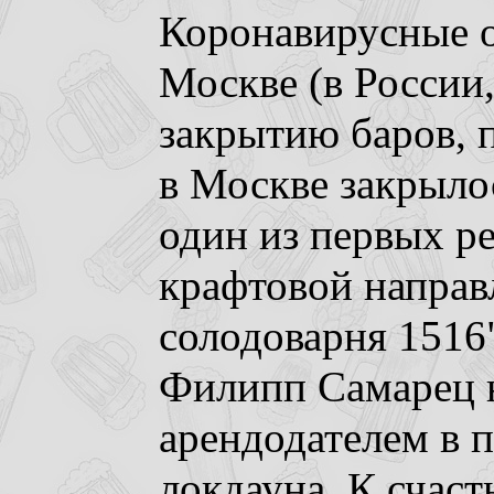
Коронавирусные
о
Москве (в России,
закрытию баров, п
в Москве закрылос
один из первых р
крафтовой направ
солодоварня 1516"
Филипп Самарец н
арендодателем в 
локдауна. К счасть