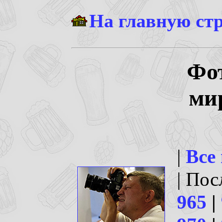
На главную ст
Фо
ми
|
Все
| По
965
|