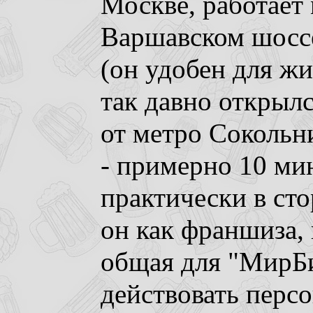
Москве, работает 
Варшавском шоссе
(он удобен для ж
так давно открылс
от метро Сокольни
- примерно 10 ми
практически в ст
он как франшиза, 
общая для "МирБир
действовать перс