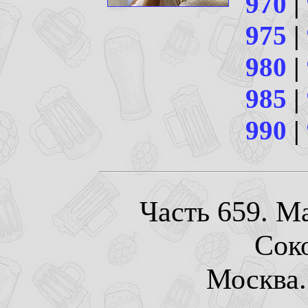
970
|
975
|
980
|
985
|
990
|
Часть 659. М
Сок
Москва. 