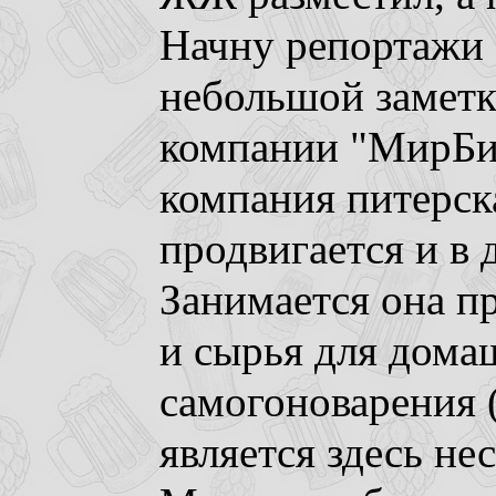
Начну репортажи э
небольшой заметк
компании "МирБи
компания питерска
продвигается и в 
Занимается она п
и сырья для дома
самогоноварения 
является здесь н