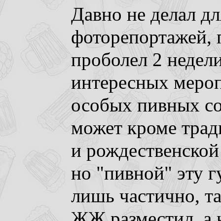
Давно не делал дл
фоторепортажей, 
проболел 2 недели
интересных мероп
особых пивных со
может кроме тра
и рождественской
но "пивной" эту г
лишь частично, т
ЖЖ разместил, а н