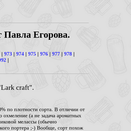
т Павла Егорова.
|
973
|
974
|
975
|
976
|
977
|
978
|
992
|
ark craft".
0% по плотности сорта. В отличии от
о охмеление (а не задача ароматных
никовой мелассы (обычно
кого портера ;-) Вообще, сорт похож