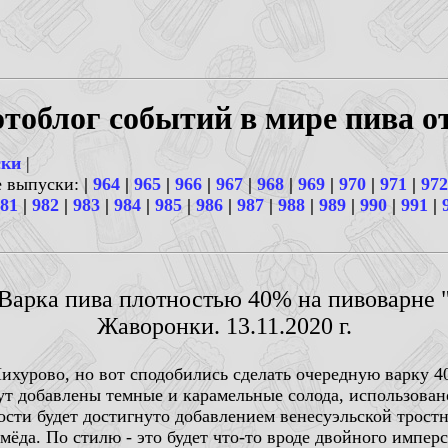
тоблог событий в мире пива о
ски
|
е выпуски:
|
964
|
965
|
966
|
967
|
968
|
969
|
970
|
971
|
972
81
|
982
|
983
|
984
|
985
|
986
|
987
|
988
|
989
|
990
|
991
|
 Варка пива плотностью 40% на пивоварне "L
Жаворонки. 13.11.2020 г.
ихурово, но вот сподобились сделать очередную варку 4
дут добавлены темные и карамельные солода, использован
ности будет достигнуто добавлением венесуэльской трост
мёда. По стилю - это будет что-то вроде двойного имперс