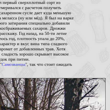
был первый сверхплотный сорт из
тмеривался с расчетом получить
осахаренном сусле дает куда меньшую
 меласса (ну или мёд). Я был на варке
рого затирания специально добавили
егкосбраживаемых сахаров. Дрожжи
асскажу. Год назад, на 50-ти летие
ось год, плотность упала до 20%,
характер и вкус вина типа сладкого
аромат от добавленных трав. Хотя
и сладость хорошо скрывает высокое
удок при питии.
 "
Самозванцы
", так что стоит ожидать