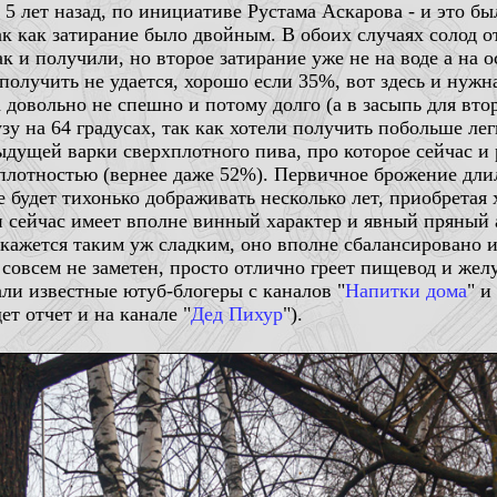
з 5 лет назад, по инициативе Рустама Аскарова - и это 
ак как затирание было двойным. В обоих случаях солод о
ак и получили, но второе затирание уже не на воде а на 
получить не удается, хорошо если 35%, вот здесь и нужна
 довольно не спешно и потому долго (а в засыпь для вто
зу на 64 градусах, так как хотели получить побольше л
дущей варки сверхплотного пива, про которое сейчас и р
плотностью (вернее даже 52%). Первичное брожение длил
 будет тихонько дображивать несколько лет, приобретая 
и сейчас имеет вполне винный характер и явный пряный 
 кажется таким уж сладким, оно вполне сбалансировано 
е совсем не заметен, просто отлично греет пищевод и жел
али известные ютуб-блогеры с каналов "
Напитки дома
" и
ет отчет и на канале "
Дед Пихур
").