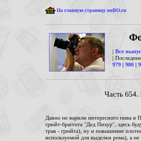
На главную страницу nuBO.ru
Фо
|
Все выпу
| Последни
979
|
980
|
9
Часть 654.
Давно не варили интересного пива в П
грюйт-браггота "Дед Пихур", здесь бу
трав - грюйта), ну и повышение плот
используемой для выделки рома), а не 