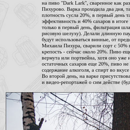
на пиво "Dark Lark", сваренное как ра
Пихурово. Варка проходила два дня, т
плотность сусла 20%, в первый день т
эффективность и 40% сахаров в итоге 
только в первый день, фильтрация шла
рисовую шелуху). Делали длинную пау
будут использоваться винные, от преды
Михаила Пихура, сварили сорт с 50% 
крепость - сейчас около 20%. Пиво еще
вермута или портвейна, хотя оно уже 
остаточных сахаров еще 20%, пиво не
содержание алкоголя, а спирт во вкус
Во второй день, на варке присутствов
и видео-репортажей о сим действе (буд