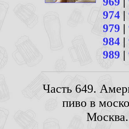
969
|
974
|
979
|
984
|
989
|
Часть 649. Амер
пиво в моск
Москва. 