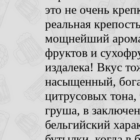
это не очень креп
реальная крепость
мощнейший арома
фруктов и сухофр
издалека! Вкус то
насыщенный, бог
цитрусовых тона,
груша, в заключе
бельгийский хара
бутылки, когда в 