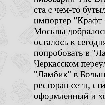
ста с чем-то буты
импортер "Крафт 
Москвы добралось
осталось к сего
попробовать в "Л
Черкасском переу
"Ламбик" в Больш
ресторан сети, ст
оформленный и хо