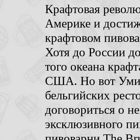
Крафтовая револю
Америке и достиж
крафтовом пивова
Хотя до России д
того океана крафт
США. Но вот Умид
бельгийских рест
договориться о н
эксклюзивного пи
пивоварни The Bru