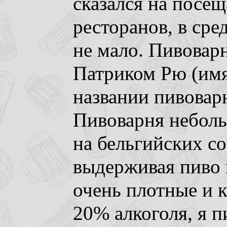
сказался на посе
ресторанов, в сре
не мало. Пивовар
Патриком Рю (имя
названии пивоварн
Пивоварня неболь
на бельгийских со
выдерживая пиво в
очень плотные и к
20% алкоголя, я п