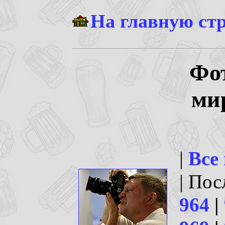
На главную ст
Фо
ми
|
Все
| По
964
|