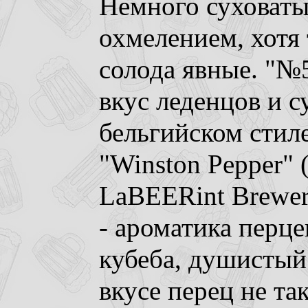
Немного суховаты
охмелением, хотя
солода явные. "№5
вкус леденцов и с
бельгийском стиле
"Winston Pepper" 
LaBEERint Brewer
- ароматика перце
кубеба, душистый
вкусе перец не та