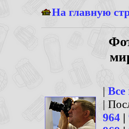
На главную ст
Фо
ми
|
Все
| По
964
|