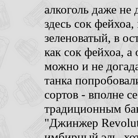
алкоголь даже не 
здесь сок фейхоа, 
зеленоватый, в ос
как сок фейхоа, а
можно и не догада
танка попробовали
сортов - вполне с
традиционным бан
"Джинжер Revoluti
имбирный эль, хот