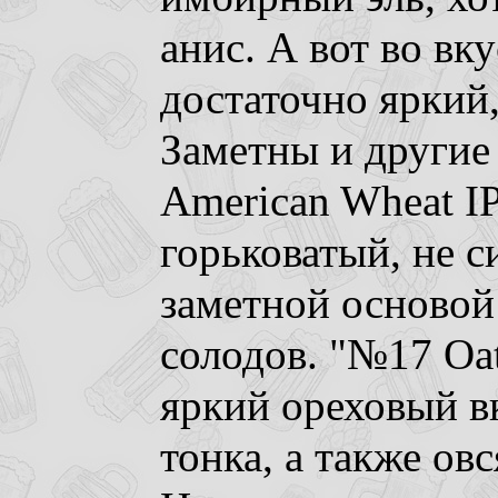
анис. А вот во вк
достаточно яркий,
Заметны и другие
American Wheat I
горьковатый, не с
заметной осново
солодов. "№17 Oat
яркий ореховый в
тонка, а также ов