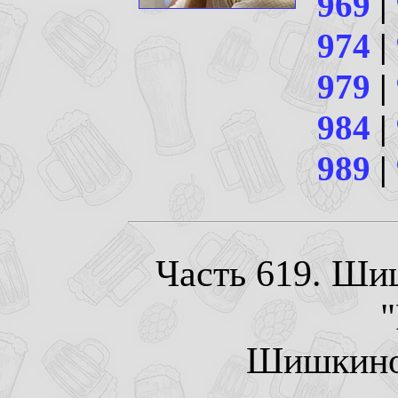
969
|
974
|
979
|
984
|
989
|
Часть 619. Ши
Шишкино.