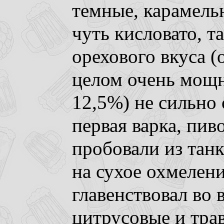
темные, карамель
чуть кисловато, т
орехового вкуса (о
целом очень мощно
12,5%) не сильно
первая варка, пив
пробовали из танк
на сухое охмелени
главенствовал во в
цитрусовые и тра