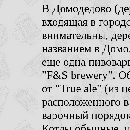
В Домодедово (д
входящая в городс
внимательны, дере
названием в Домо
еще одна пивоварн
"F&S brewery". О
от "True ale" (из 
расположенного в
варочный порядок
Котлы обычные, 