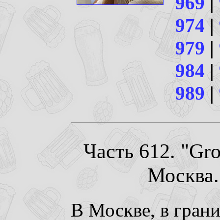
969
|
974
|
979
|
984
|
989
|
Часть 612. "Gro
Москва. 
В Москве, в гран