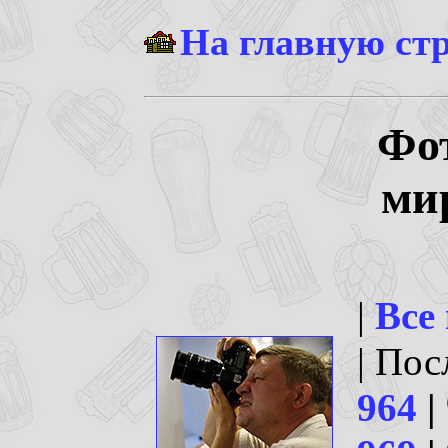
На главную ст
Фо
ми
|
Все
| По
964
|