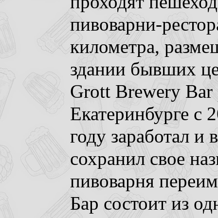
проходят пешеход
пивоварни-рестора
километра, разме
здании бывших це
Grott Brewery Bar
Екатеринбурге с 
году заработал и 
сохранил свое назв
пивоварня переим
Бар состоит из од