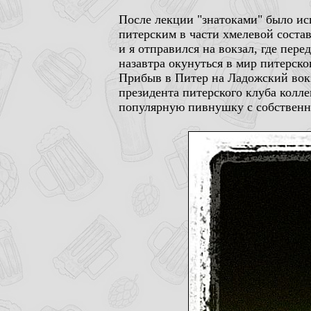
После лекции "знатоками" было исп
питерским в части хмелевой состав
и я отправился на вокзал, где пер
назавтра окунуться в мир питерско
Прибыв в Питер на Ладожский вокз
президента питерского клуба колл
популярную пивнушку с собственн