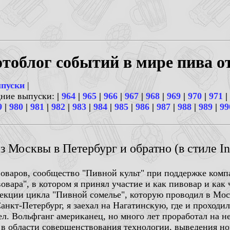
тоблог событий в мире пива о
ыпуски
|
дние выпуски:
|
964
|
965
|
966
|
967
|
968
|
969
|
970
|
971
|
9
|
980
|
981
|
982
|
983
|
984
|
985
|
986
|
987
|
988
|
989
|
99
 Москвы в Петербург и обратно (в стиле Ins
варов, сообщество "Пивной культ" при поддержке компа
вара", в котором я принял участие и как пивовар и как
лекции цикла "Пивной сомелье", которую проводил в Моск
Санкт-Петербург, я заехал на Нагатинскую, где и проходи
л. Вольфганг американец, но много лет проработал на н
 в области совершенствования технологии, выведения но