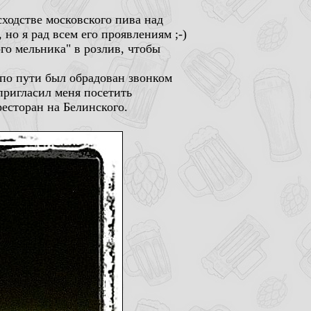
сходстве московского пива над
но я рад всем его проявлениям ;-)
ого мельника" в розлив, чтобы
по пути был обрадован звонком
пригласил меня посетить
есторан на Белинского.