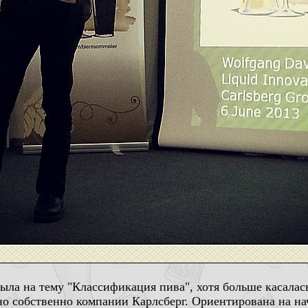
ла на тему "Классификация пива", хотя больше касалась 
о собственно компании Карлсберг. Ориентирована на на