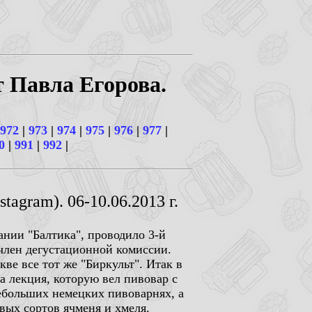
т Павла Егорова.
972
|
973
|
974
|
975
|
976
|
977
|
0
|
991
|
992
|
tagram). 06-10.06.2013 г.
нии "Балтика", проводило 3-й
 член дегустационной комиссии.
ве все тот же "Биркульт". Итак в
ла лекция, которую вел пивовар с
ебольших немецких пивоварнях, а
вых сортов ячменя и хмеля.