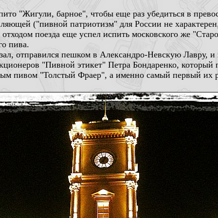
ито "Жигули, барное", чтобы еще раз убедиться в прево
ляющей ("пивной патриотизм" для России не характерен, 
ед отходом поезда еще успел испить московского же "Стар
го пива.
ал, отправился пешком в Александро-Невскую Лавру, и 
екционеров "Пивной этикет" Петра Бондаренко, который 
ым пивом "Толстый Фраер", а именно самый первый их р