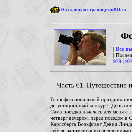
На главную страницу nuBO.ru
Фо
|
Все в
| После
978
|
97
Часть 61. Путешествие из
В профессиональный праздник пиво
дегустационный конкурс "День пиво
Сама поездка началась для меня с 
четверг вечером, перед поездом в 
Карлсберга Вольфганг Дэвид Линде
сейчас занимается исследованиями