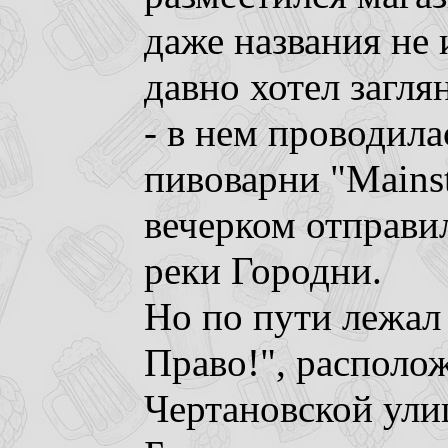
даже названия не
давно хотел загля
- в нем проводила
пивоварни "Mainst
вечерком отправи
реки Городни.
Но по пути лежал
Право!", располо
Чертановской улиц