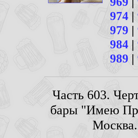
969
|
974
|
979
|
984
|
989
|
Часть 603. Чер
бары "Имею Пр
Москва. 