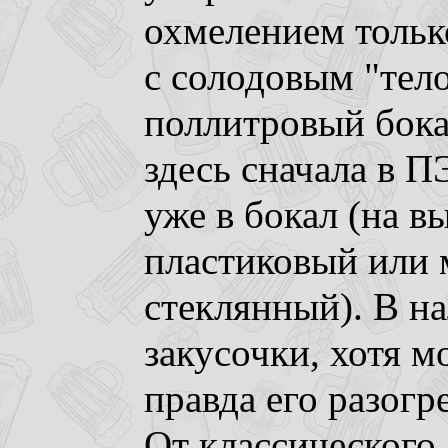
охмелением тольк
с солодовым "тело
поллитровый бока
здесь сначала в П
уже в бокал (на в
пластиковый или 
стеклянный). В н
закусочки, хотя м
правда его разогр
От классического 