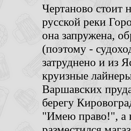
Чертаново стоит н
русской реки Гор
она запружена, об
(поэтому - судохо
затруднено и из 
круизные лайнеры 
Варшавских пруда
берегу Кировогра
"Имею право!", а 
разместился мага