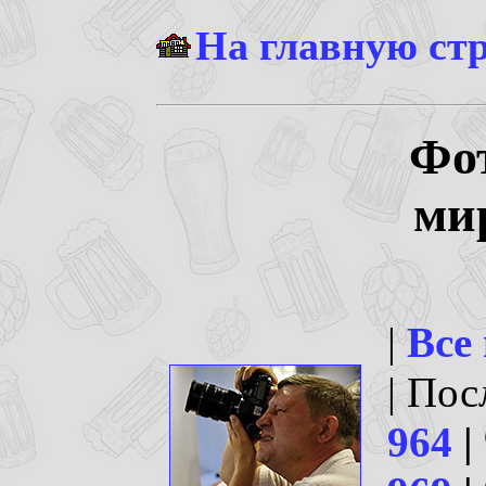
На главную ст
Фо
ми
|
Все
| По
964
|