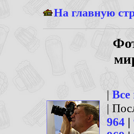
На главную ст
Фо
ми
|
Все
| По
964
|