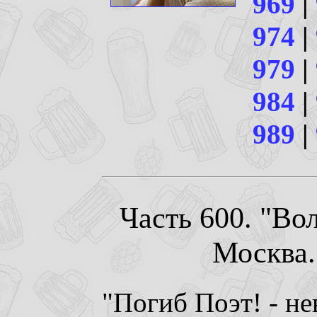
969
|
974
|
979
|
984
|
989
|
Часть 600. "Во
Москва. 
"Погиб Поэт! - не