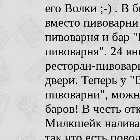
его Волки ;-) . В 
вместо пивоварни 
пивоварня и бар 
пивоварня". 24 ян
ресторан-пивовар
двери. Теперь у "
пивоварни", можно
баров! В честь от
Милкшейк наливают
так что есть повод