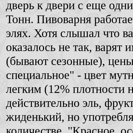
дверь к двери с еще одн
Тонн. Пивоварня работае
элях. Хотя слышал что ва
оказалось не так, варят 
(бывают сезонные), цены
специальное" - цвет мут
легким (12% плотности н
действительно эль, фрукт
жиденький, но употребл
количестве. "Красное, ос