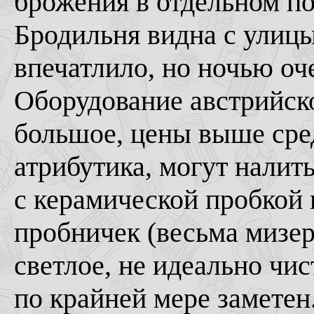
брожения в отдельном п
Бродильня видна с улицы
впечатлило, но ночью оч
Оборудование австрийско
большое, цены выше сред
атрибутика, могут налит
с керамической пробкой
пробничек (весьма мизе
светлое, не идеально чис
по крайней мере заметен.