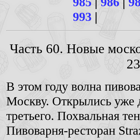
985
|
986
|
9
993
|
Часть 60. Новые моск
23
В этом году волна пивов
Москву. Открылись уже 
третьего. Похвальная те
Пивоварня-ресторан Stra