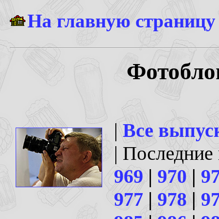
На главную страницу
Фотоблог
|
Все выпус
| Последние
969
|
970
|
9
977
|
978
|
9