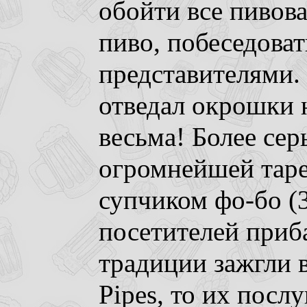
обойти все пивов
пиво, побеседоват
представителями. 
отведал окрошки н
весьма! Более сер
огромнейшей таре
супчиком фо-бо (3
посетителей приба
традиции зажгли 
Pipes, то их посл