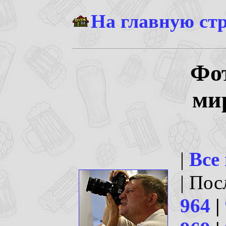
На главную ст
Фо
ми
|
Все
| По
964
|