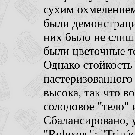
сухим охмелением
были демонстраци
них было не слиш
были цветочные то
Однако стойкость
пастеризованного
высока, так что в
солодовое "тело" 
Сбалансировано, 
"Rohozec": "Trinác