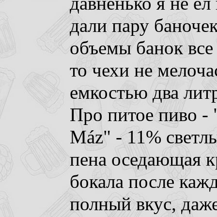
давненько я не ел
дали пару баночек
объемы банок все
то чехи не мелоча
емкостью два лит
Про питое пиво - 
Máz" - 11% светл
пена оседающая к
бокала после кажд
полный вкус, даже