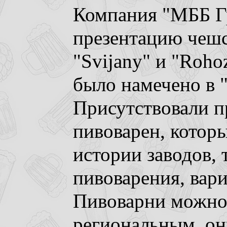
Компания "МББ Гр
презентацию чеш
"Svijany" и "Roho
было намечено в 
Присутствовали п
пивоварен, которы
истории заводов,
пивоварения, вар
Пивоварни можно 
региональным, он