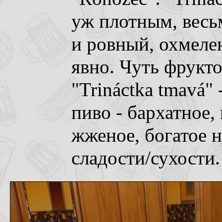
уж плотным, весь
и ровный, охмеле
явно. Чуть фрукто
"Trináctka tmavá"
пиво - бархатное,
жженое, богатое 
сладости/сухости.