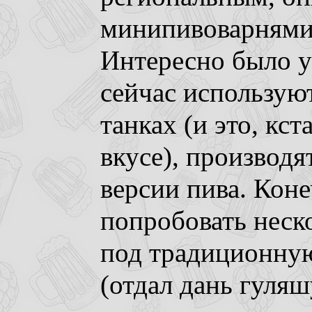
минипивоварнями 
Интересно было уз
сейчас использую
танках (и это, кст
вкусе), производя
версии пива. Кон
попробовать неско
под традиционну
(отдал дань гуляш