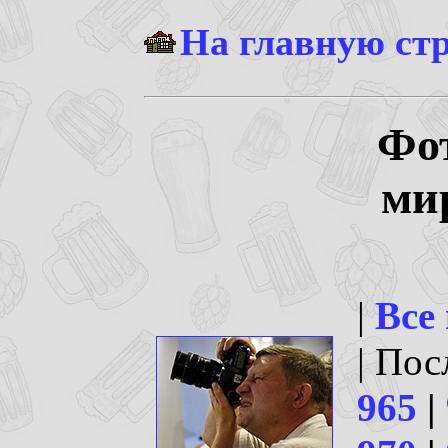
На главную ст
Фо
ми
|
Все
| По
965
|