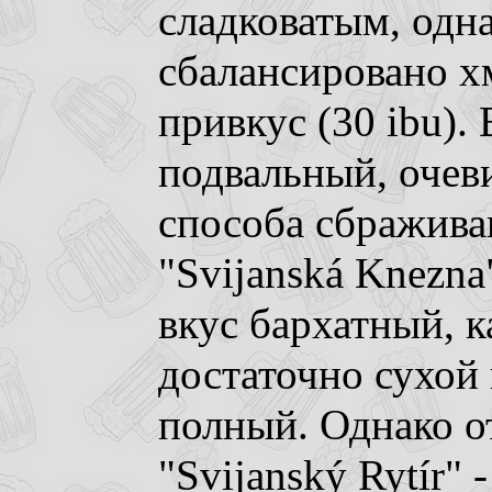
сладковатым, одн
сбалансировано х
привкус (30 ibu). 
подвальный, очев
способа сбражива
"Svijanská Knezna
вкус бархатный, 
достаточно сухой 
полный. Однако о
"Svijanský Rytír"