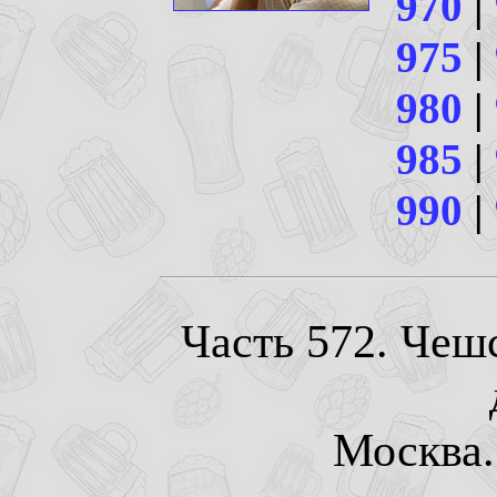
970
|
975
|
980
|
985
|
990
|
Часть 572. Чеш
Москва. 