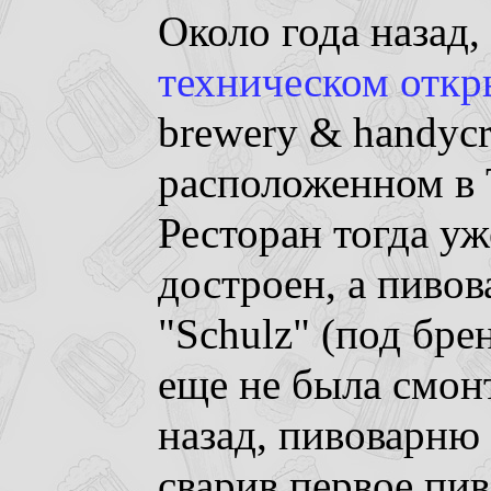
Около года назад,
техническом отк
brewery & handycra
расположенном в 
Ресторан тогда у
достроен, а пиво
"Schulz" (под бре
еще не была смон
назад, пивоварню 
сварив первое пив