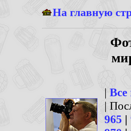
На главную ст
Фо
ми
|
Все
| По
965
|