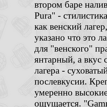
втором баре налив
Pura" - стилистик
как венский лагер
указано что это л
для "венского" пр
янтарный, а вкус 
лагера - суховаты
послевкусии. Кре
умеренно высокие,
ощущается. "Gamm