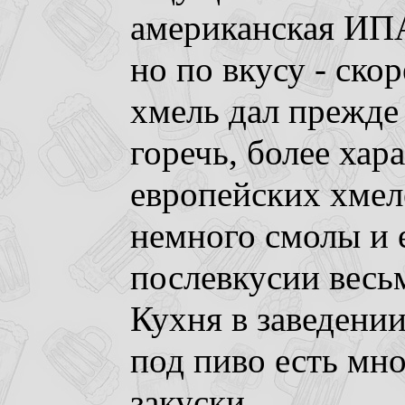
американская ИП
но по вкусу - ско
хмель дал прежде
горечь, более хар
европейских хмел
немного смолы и е
послевкусии весьм
Кухня в заведении 
под пиво есть мно
закуски.