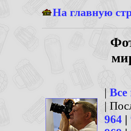
На главную ст
Фо
ми
|
Все
| По
964
|