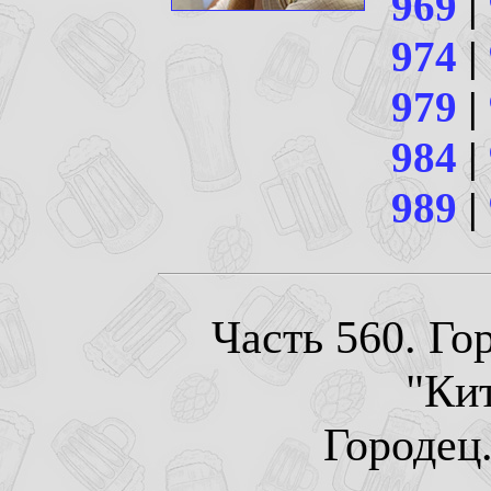
969
|
974
|
979
|
984
|
989
|
Часть 560. Го
"Ки
Городец.