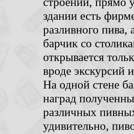
строении, прямо у
здании есть фирм
разливного пива,
барчик со столика
открывается толь
вроде экскурсий 
На одной стене б
наград полученны
различных пивных
удивительно, пив