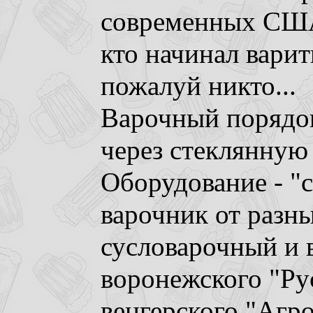
современных США 
кто начинал варить
пожалуй никто...
Варочный порядо
через стеклянную 
Оборудование - "с
варочник от разны
сусловарочный и 
воронежского "Рус
венгерского "Агр