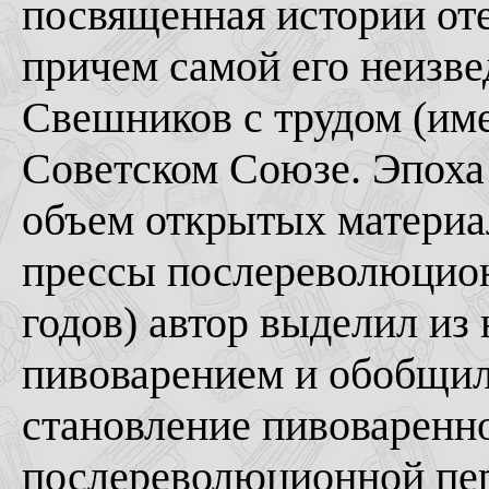
посвященная истории от
причем самой его неизве
Свешников с трудом (им
Советском Союзе. Эпох
объем открытых материал
прессы послереволюцион
годов) автор выделил из 
пивоварением и обобщил 
становление пивоваренно
послереволюционной пер