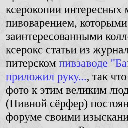
ксерокопии интересных 
пивоварением, которыми
заинтересованными коллег
ксерокс статьи из журна
питерском
пивзаводе "Ба
приложил руку...
, так чт
фото к этим великим лю
(Пивной сёрфер) постоя
форуме своими изыскани