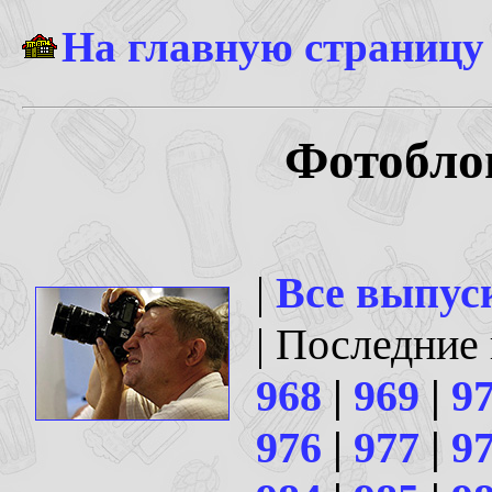
На главную страницу
Фотоблог
|
Все выпус
| Последние
968
|
969
|
9
976
|
977
|
9