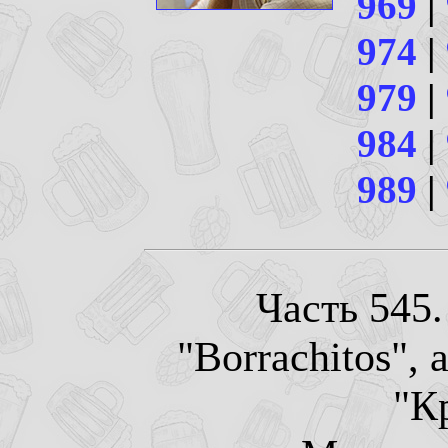
969
|
974
|
979
|
984
|
989
|
Часть 545.
"Borrachitos", 
"К