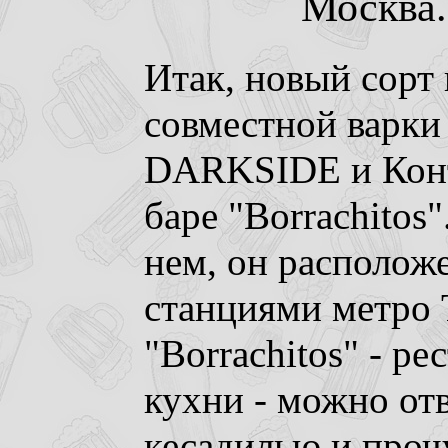
Москва. 
Итак, новый сорт
совместной варки 
DARKSIDE и Конт
баре "Borrachitos"
нем, он располож
станциями метро 
"Borrachitos" - р
кухни - можно отв
кесадилью и проч