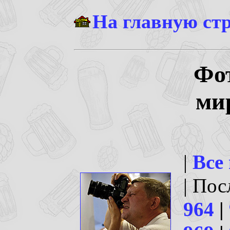
На главную ст
Фо
ми
|
Все
| По
964
|