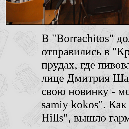
В "Borrachitos" д
отправились в "К
прудах, где пивова
лице Дмитрия Шап
свою новинку - м
samiy kokos". Как
Hills", вышло гар