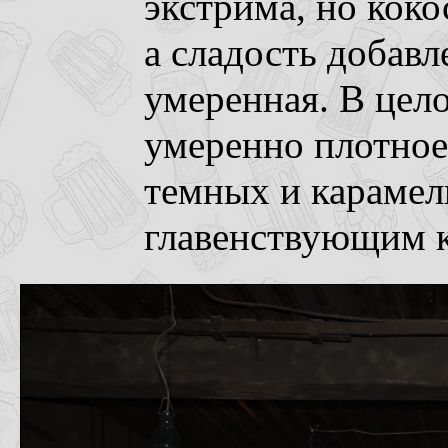
экстрима, но коко
а сладость добавл
умеренная. В цел
умеренно плотное
темных и карамел
главенствующим к