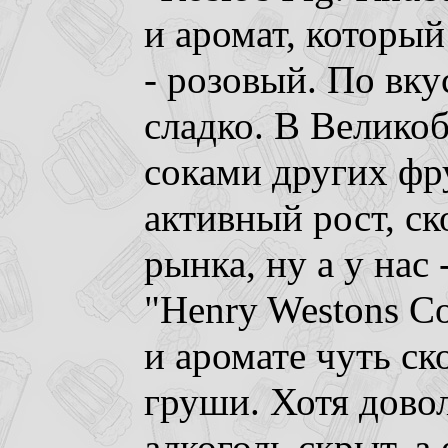
и аромат, который 
- розовый. По вку
сладко. В Велико
соками других фр
активный рост, с
рынка, ну а у нас 
"Henry Westons Co
и аромате чуть ск
груши. Хотя довол