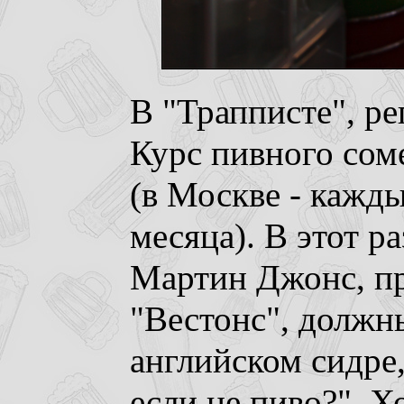
В "Трапписте", р
Курс пивного сом
(в Москве - кажд
месяца). В этот р
Мартин Джонс, пр
"Вестонс", должн
английском сидре
если не пиво?". Х