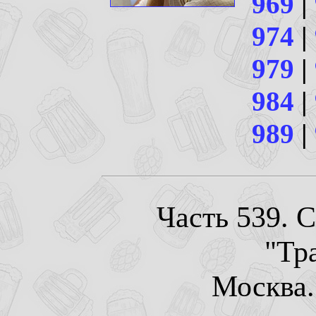
969
|
974
|
979
|
984
|
989
|
Часть 539. 
"Тр
Москва. 