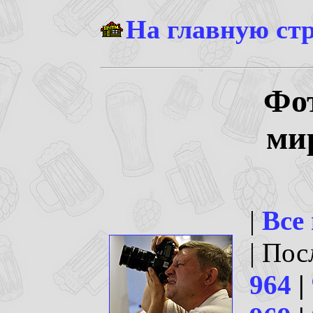
На главную ст
Фо
ми
|
Все
| По
964
|