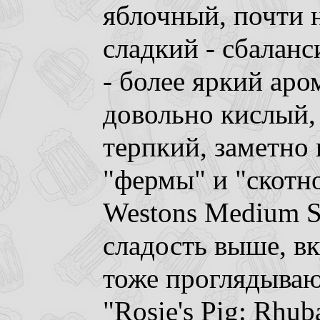
яблочный, почти н
сладкий - сбаланс
- более яркий аро
довольно кислый,
терпкий, заметно
"фермы" и "скотно
Westons Medium S
сладость выше, в
тоже проглядываю
"Rosie's Pig: Rhu