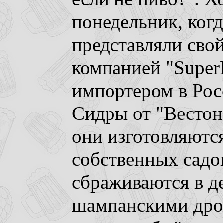
понедельник, ког
представляли свой
компанией "Super
импортером в Рос
Сидры от "Вестонс
они изготовляются
собственных садо
сбраживаются в д
шампанскими дрож