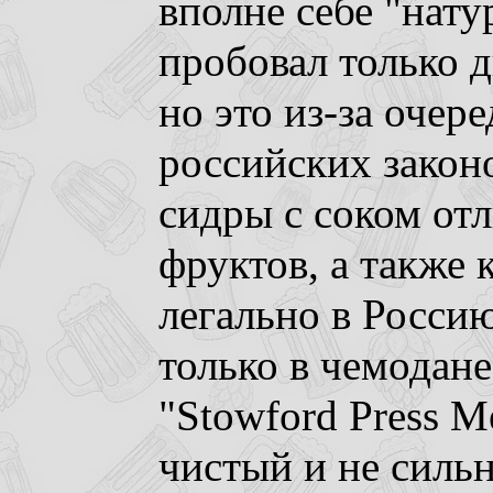
вполне себе "нату
пробовал только д
но это из-за очер
российских законо
сидры с соком от
фруктов, а также 
легально в Россию
только в чемодане 
"Stowford Press M
чистый и не сильн