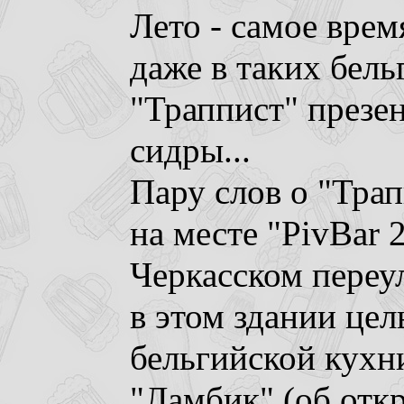
Лето - самое врем
даже в таких бель
"Траппист" презе
сидры...
Пару слов о "Трап
на месте "PivBar 
Черкасском переулк
в этом здании цел
бельгийской кухни
"Ламбик" (об отк