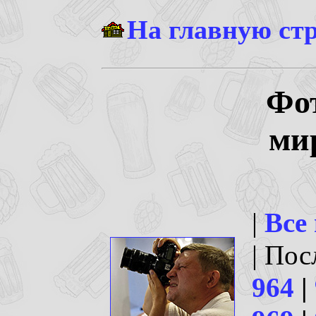
На главную ст
Фо
ми
|
Все
| По
964
|