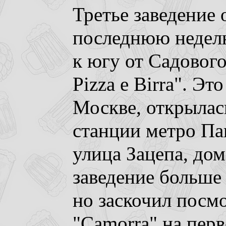
Третье заведение 
последнюю неделю
к югу от Садового
Pizza e Birra". Эт
Москве, открылась
станции метро Па
улица Зацепа, дом
заведение больше 
но заскочил посм
"Camorra" на перв