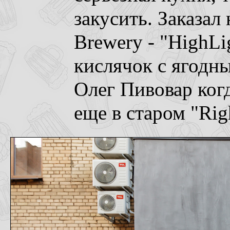
закусить. Заказал
Brewery - "HighLi
кислячок с ягодн
Олег Пивовар ког
еще в старом
"Rig