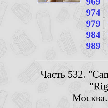
969
|
974
|
979
|
984
|
989
|
Часть 532. "Cam
"Rig
Москва. 