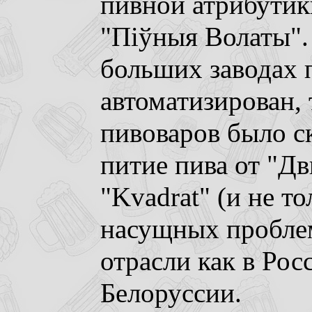
пивной атрибутики
"Пiўныя Волаты".
больших заводах 
автоматизирован, 
пивоваров было с
питие пива от "Дв
"Kvadrat" (и не т
насущных пробле
отрасли как в Росс
Белоруссии.