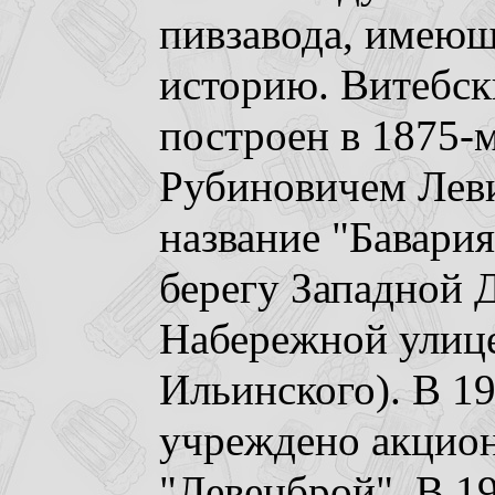
пивзавода, имеющ
историю. Витебск
построен в 1875-
Рубиновичем Лев
название "Бавария
берегу Западной 
Набережной улице
Ильинского). В 1
учреждено акцио
"Левенброй". В 19