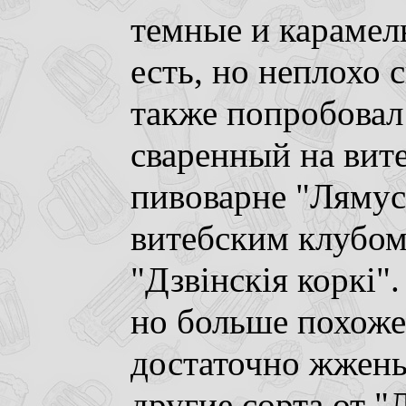
темные и карамел
есть, но неплохо 
также попробовал
сваренный на вит
пивоварне "Лямус
витебским клубом
"Дзвiнскiя коркi".
но больше похоже 
достаточно жжены
другие сорта от 