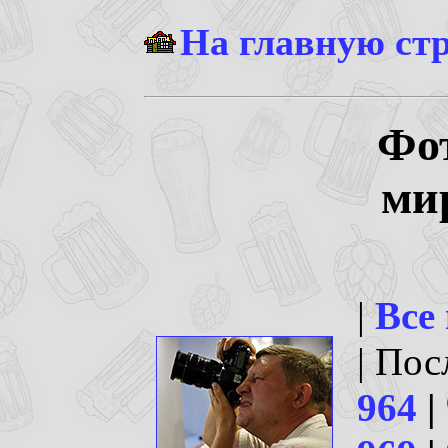
На главную ст
Фо
ми
|
Все
| По
964
|