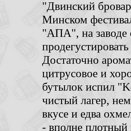
"Двинский бровар"
Минском фестивал
"АПА", на заводе
продегустировать 
Достаточно арома
цитрусовое и хор
бутылок испил "Ke
чистый лагер, нем
вкусе и едва охмел
- вполне плотный