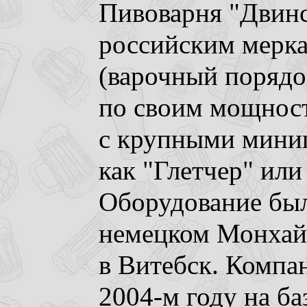
Пивоварня "Двинс
российским мерка
(варочный порядок
по своим мощност
с крупными мини
как "Глетчер" или
Оборудование был
немецком Монхайм
в Витебск. Компа
2004-м году на ба