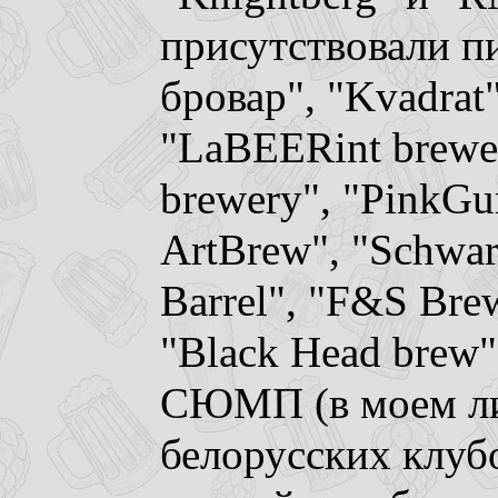
присутствовали п
бровар", "Kvadrat"
"LaBEERint brewe
brewery", "PinkGu
ArtBrew", "Schwar
Barrel", "F&S Brew
"Black Head brew"
СЮМП (в моем ли
белорусских клуб