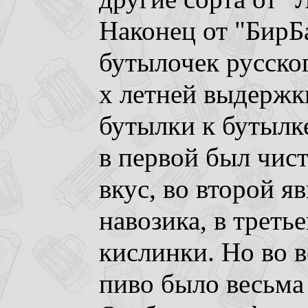
Наконец от "БирБ
бутылочек русског
х летней выдержки
бутылки к бутылке
в первой был чис
вкус, во второй я
навозика, в трет
кислинки. Но во в
пиво было весьма 