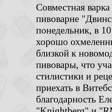
Совместная
варка
пивоварне "Двинс
понедельник, в 10
хорошо охмеленны
близкой к новомод
пивовары, что уч
стилистики и рец
приехать в Витебс
благодарность Ел
"Knightberg" и "R