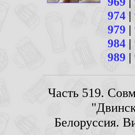
969
|
974
|
979
|
984
|
989
|
Часть 519. Совм
"Двинск
Белоруссия. Ви