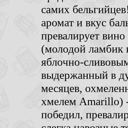
самих бельгийцев
аромат и вкус бал
превалирует вино 
(молодой ламбик
яблочно-сливовы
выдержанный в ду
месяцев, охмелен
хмелем Amarillo) 
победил, превалир
слегка навозные т