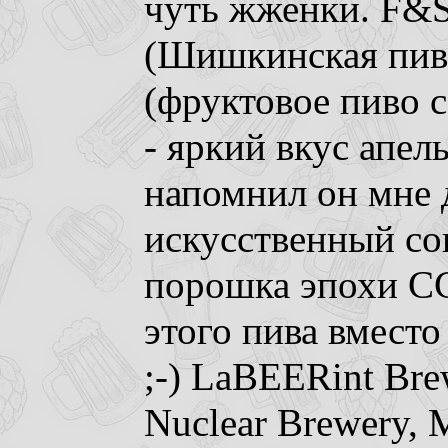
чуть жженки. F&S
(Шишкинская пиво
(фруктовое пиво 
- яркий вкус апел
напомнил он мне д
искусственный со
порошка эпохи СС
этого пива вместо
;-) LaBEERint Bre
Nuclear Brewery, 