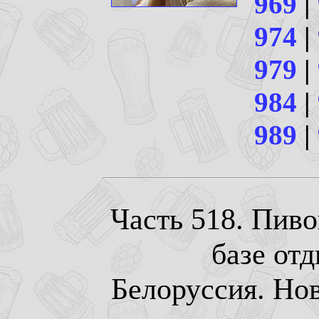
969
|
974
|
979
|
984
|
989
|
Часть 518. Пиво
базе от
Белоруссия. Нов