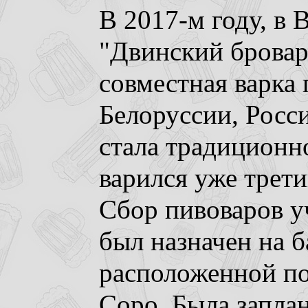
В 2017-м году, в 
"Двинский бровар
совместная варка 
Белоруссии, Росс
стала традиционно
варился уже трети
Сбор пивоваров у
был назначен на 
расположенной по
Соро. Была запла