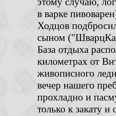
этому случаю, ло
в варке пивоварен
Ходцов подбросил
сыном ("ШварцКай
База отдыха распо
километрах от Вит
живописного ледн
вечер нашего пре
прохладно и пасм
только к закату и 