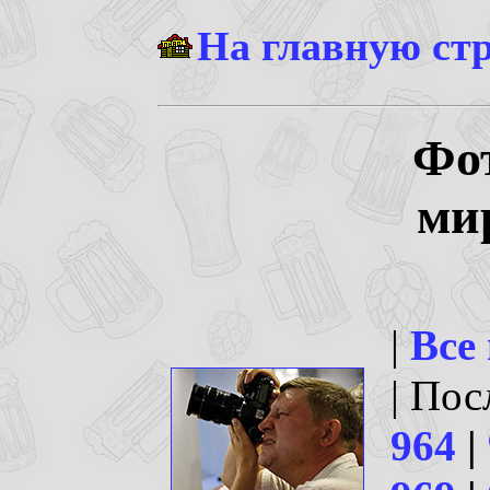
На главную ст
Фо
ми
|
Все
| По
964
|