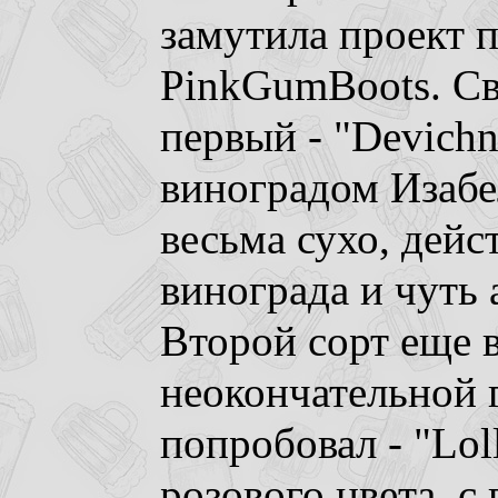
замутила проект п
PinkGumBoots. Св
первый - "Devich
виноградом Изабе
весьма сухо, дейс
винограда и чуть
Второй сорт еще 
неокончательной 
попробовал - "Loll
розового цвета, с