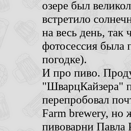
озере был велико
встретило солнеч
на весь день, так 
фотосессия была 
погодке).
И про пиво. Про
"ШварцКайзера" п
перепробовал почт
Farm brewery, но 
пивоварни Павла 