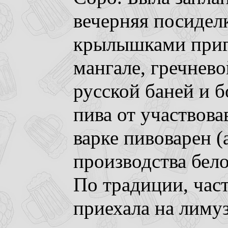
вечерняя посидел
крылышками приг
мангале, гречнево
русской баней и 
пива от участвов
варке пивоварен (
производства бело
По традиции, час
приехала на лиму