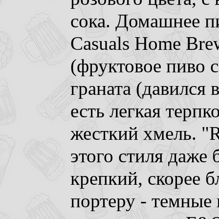
сока. Домашнее пи
Casuals Home Bre
(фруктовое пиво с
граната (давился
есть легкая терпк
жесткий хмель. "Ro
этого стиля даже 
крепкий, скорее 
портеру - темные 