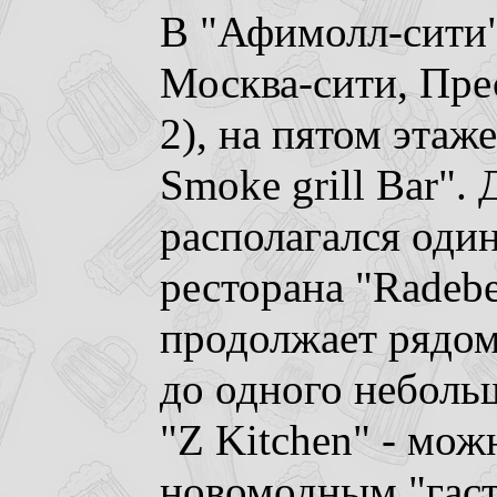
В "Афимолл-сити"
Москва-сити, Пре
2), на пятом этаж
Smoke grill Bar". 
располагался один
ресторана "Radebe
продолжает рядом
до одного небольш
"Z Kitchen" - мож
новомодным "гаст