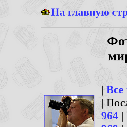
На главную ст
Фо
ми
|
Все
| По
964
|