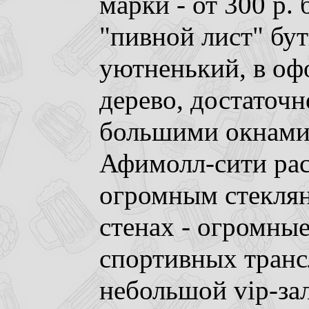
марки - от 300 р.
"пивной лист" бу
уютненький, в оф
дерево, достаточн
большими окнами 
Афимолл-сити ра
огромным стекля
стенах - огромны
спортивных транс
небольшой vip-за