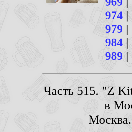
969
|
974
|
979
|
984
|
989
|
Часть 515. "Z Ki
в Мо
Москва. 