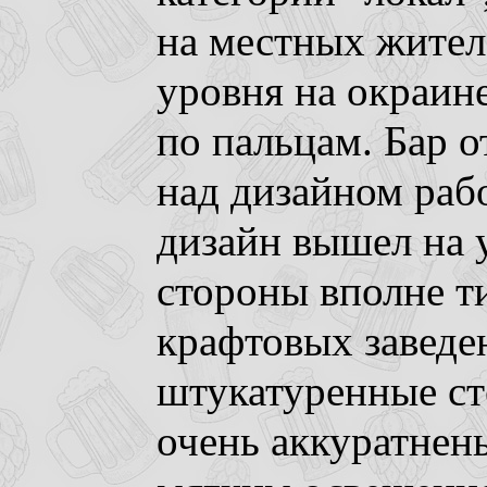
на местных жителе
уровня на окраин
по пальцам. Бар 
над дизайном раб
дизайн вышел на у
стороны вполне т
крафтовых заведе
штукатуренные сте
очень аккуратнень