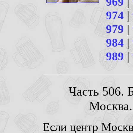
969
|
974
|
979
|
984
|
989
|
Часть 506. 
Москва. 
Если центр Моск