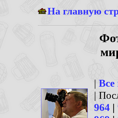
На главную ст
Фо
ми
|
Все
| По
964
|