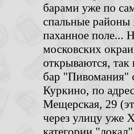
барами уже по сам
спальные районы 
паханное поле... 
московских окраи
открываются, так
бар "Пивомания" 
Куркино, по адре
Мещерская, 29 (э
через улицу уже 
категории "локал