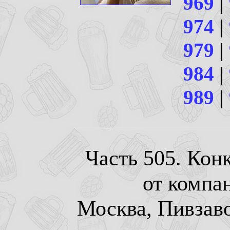
969
|
974
|
979
|
984
|
989
|
Часть 505. Кон
от компа
Москва, Пивзавод