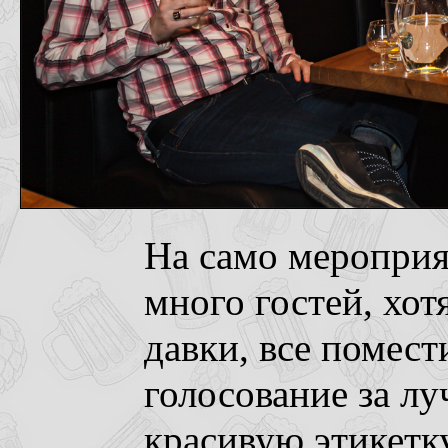
На само меропри
много гостей, хот
давки, все помес
голосование за л
красивую этикетк