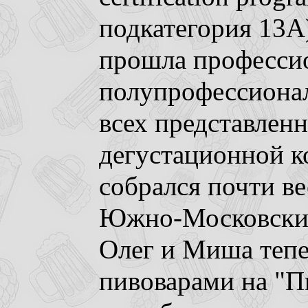
подкатегория 13A)
прошла профессио
полупрофессионал
всех представленн
дегустационной ко
собрался почти ве
Южно-Московских 
Олег и Миша тепе
пивоварами на "Пи