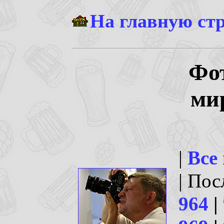
На главную ст
Фо
ми
|
Все
| По
964
|