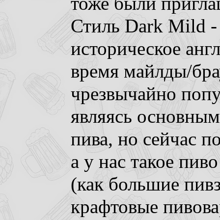
тоже были пригла
Стиль Dark Mild -
историческое англ
время майлды/бра
чрезвычайно попу
являясь основным
пива, но сейчас п
а у нас такое пив
(как большие пивз
крафтовые пивова