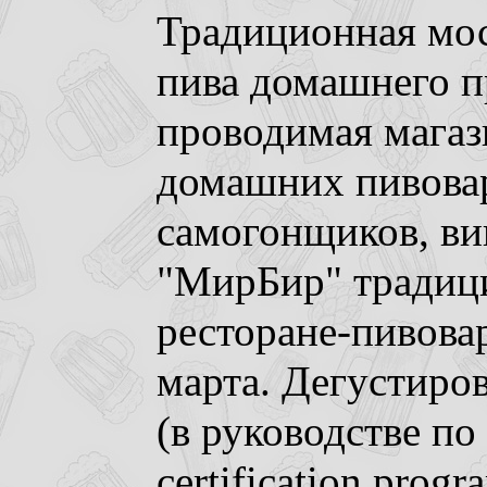
Традиционная мос
пива домашнего п
проводимая магаз
домашних пивовар
самогонщиков, ви
"МирБир" традиц
ресторане-пивова
марта. Дегустиров
(в руководстве по
certification prog