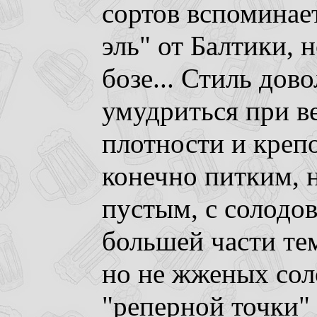
сортов вспоминае
эль" от Балтики, 
бозе... Стиль дов
умудриться при в
плотности и креп
конечно питким, 
пустым, с солодо
большей части те
но не жженых соло
"реперной точки"