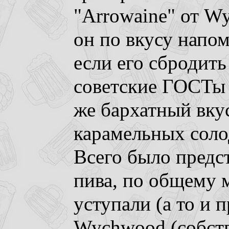
"Arrowaine" от W
он по вкусу напо
если его сбродить 
советские ГОСТы э
же бархатный вку
карамельных соло
Всего было предс
пива, по общему 
уступали (а то и 
Wychwood (собств