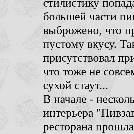
стилистику попад
большей части пи
выброжено, что п
пустому вкусу. Та
присутствовал пр
что тоже не совсем
сухой стаут...
В начале - нескол
интерьера "Пивзав
ресторана прошла