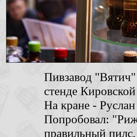
Пивзавод "Вятич"
стенде Кировской
На кране - Русла
Попробовал: "Риж
правильный пилс,