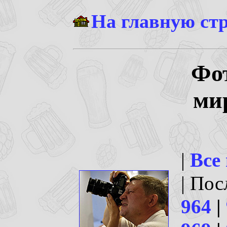
На главную ст
Фо
ми
|
Все
| По
964
|