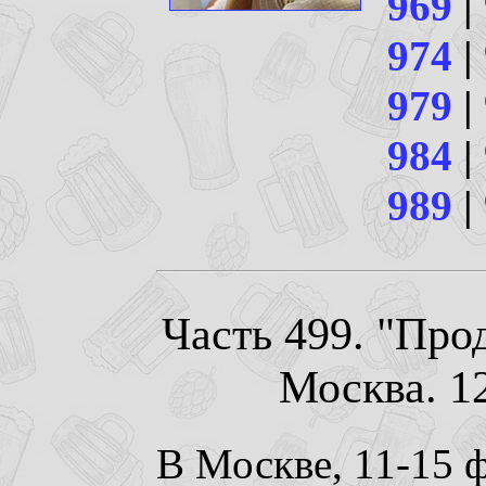
969
|
974
|
979
|
984
|
989
|
Часть 499. "Прод
Москва. 12
В Москве, 11-15 ф