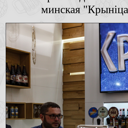
минская "Крынiца