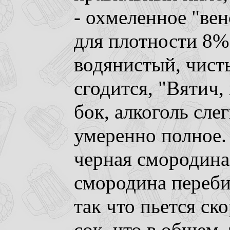
- охмеленное "венс
для плотности 8%
водянистый, чисты
сгодится, "Вятич,
бок, алкоголь слег
умеренно полное. 
черная смородина"
смородина переби
так что пьется ск