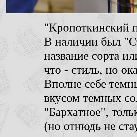
"Кропоткинский п
В наличии был "Ст
название сорта ил
что - стиль, но ока
Вполне себе темн
вкусом темных со
"Бархатное", толь
(но отнюдь не стау