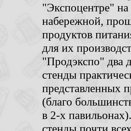
"Экспоцентре" на
набережной, прош
продуктов питани
для их производст
"Продэкспо" два д
стенды практичес
представленных п
(благо большинст
в 2-х павильонах
стенды почти всех