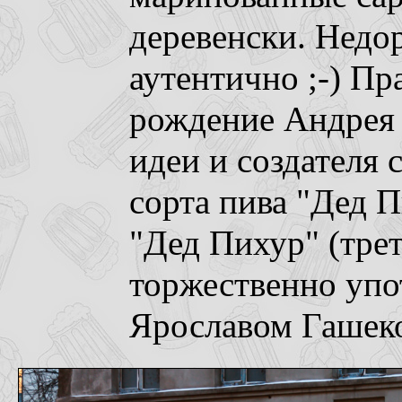
деревенски. Недо
аутентично ;-) Пр
рождение Андрея 
идеи и создателя 
сорта пива "Дед 
"Дед Пихур" (тре
торжественно упо
Ярославом Гашеко