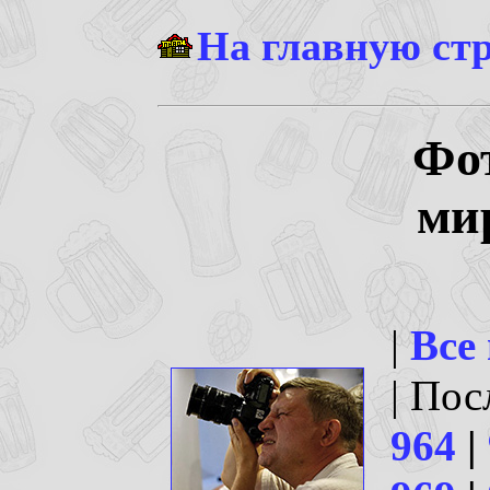
На главную ст
Фо
ми
|
Все
| По
964
|