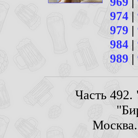
969
|
974
|
979
|
984
|
989
|
Часть 492.
"Би
Москва. 