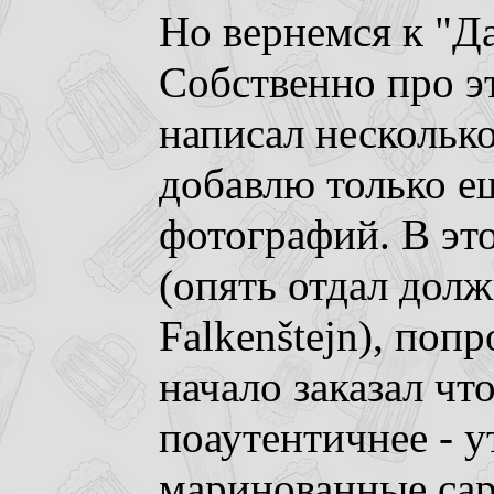
Но вернемся к "Д
Собственно про э
написал несколько
добавлю только е
фотографий. В это
(опять отдал долж
Falkenštejn), поп
начало заказал чт
поаутентичнее - 
маринованные сар