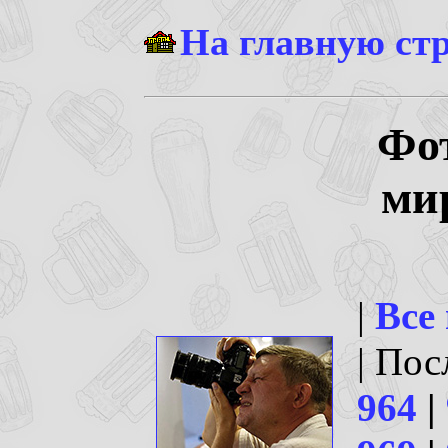
На главную ст
Фо
ми
|
Все
| По
964
|