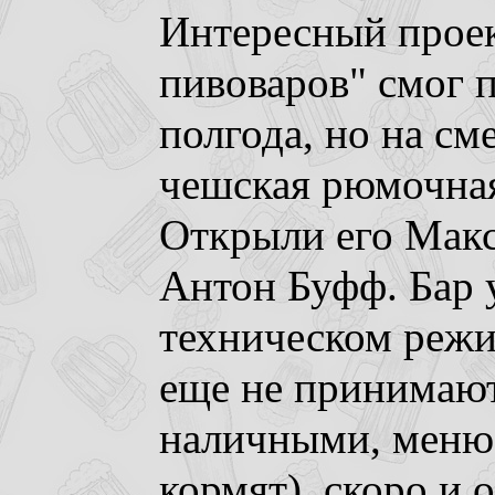
Интересный прое
пивоваров" смог 
полгода, но на с
чешская рюмочная
Открыли его Мак
Антон Буфф. Бар 
техническом режи
еще не принимают
наличными, меню 
кормят), скоро и