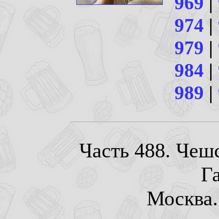
969
|
974
|
979
|
984
|
989
|
Часть 488. Чеш
Г
Москва. 