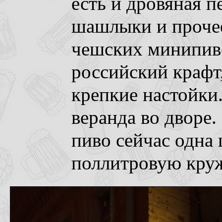
есть и дровяная пе
шашлыки и прочее
чешских минипиво
российский крафт
крепкие настойки
веранда во дворе
пиво сейчас одна ц
поллитровую круж