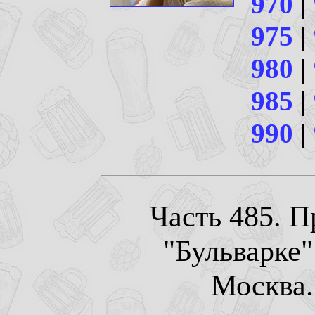
970
|
975
|
980
|
985
|
990
|
Часть 485. П
"Бульварке"
Москва. 