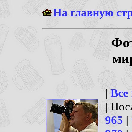
На главную ст
Фо
ми
|
Все
| По
965
|