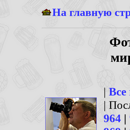
На главную ст
Фо
ми
|
Все
| По
964
|