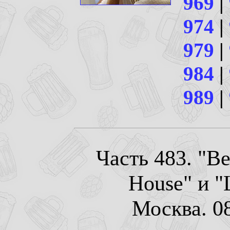
969
|
974
|
979
|
984
|
989
|
Часть 483. "Be
House" и "L
Москва. 08