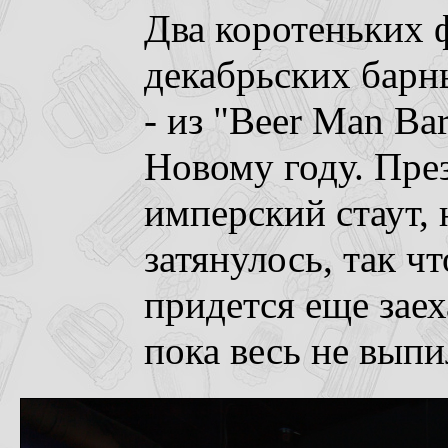
Два коротеньких 
декабрьских барн
- из "Beer Man Ba
Новому году. Пре
имперский стаут, 
затянулось, так ч
придется еще заех
пока весь не выпил