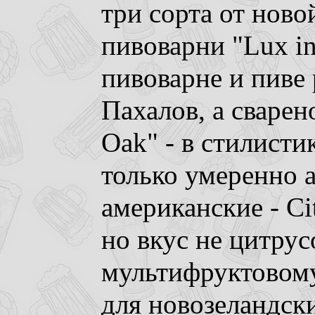
три сорта от ново
пивоварни "Lux in
пивоварне и пиве
Пахалов, а сварен
Oak" - в стилисти
только умеренно 
американские - Cit
но вкус не цитрус
мультифруктовому
для новозеландски