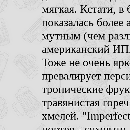
мягкая. Кстати, в
показалась более
мутным (чем разли
американский ИПА 
Тоже не очень ярк
превалирует перси
тропические фрук
травянистая гореч
хмелей. "Imperfec
портер - суховато