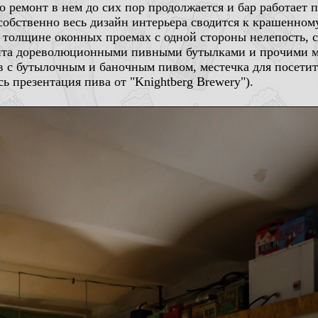
то ремонт в нем до сих пор продолжается и бар работает
, собственно весь дизайн интерьера сводится к крашенно
толщине оконных проемах с одной стороны нелепость, с 
нта дореволюционными пивными бутылками и прочими ме
в с бутылочным и баночным пивом, местечка для посетите
ь презентация пива от "Knightberg Brewery").