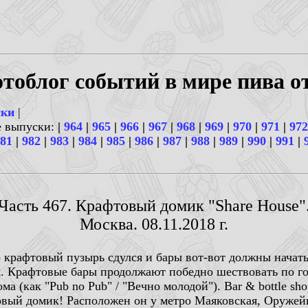
тоблог событий в мире пива о
ски
|
е выпуски:
|
964
|
965
|
966
|
967
|
968
|
969
|
970
|
971
|
972
81
|
982
|
983
|
984
|
985
|
986
|
987
|
988
|
989
|
990
|
991
|
Часть 467. Крафтовый домик "Share House"
Москва. 08.11.2018 г.
о крафтовый пузырь сдулся и бары вот-вот должны начать
 Крафтовые бары продолжают победно шествовать по гор
 (как "Pub no Pub" / "Вечно молодой"). Bar & bottle sh
фтовый домик! Расположен он у метро Маяковская, Оруже