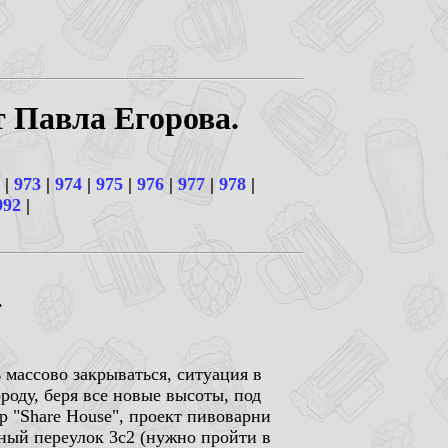
т Павла Егорова.
|
973
|
974
|
975
|
976
|
977
|
978
|
992
|
.
 массово закрываться, ситуация в
оду, беря все новые высоты, под
op "Share House", проект пивоварни
йный переулок 3с2 (нужно пройти в