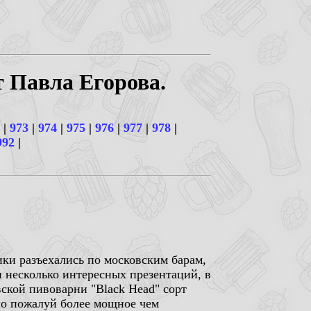
т Павла Егорова.
|
973
|
974
|
975
|
976
|
977
|
978
|
992
|
ки разъехались по московским барам,
и несколько интересных презентаций, в
вской пивоварни "Black Head" сорт
ло пожалуй более мощное чем