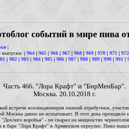
тоблог событий в мире пива о
ски
|
е выпуски:
|
964
|
965
|
966
|
967
|
968
|
969
|
970
|
971
|
972
81
|
982
|
983
|
984
|
985
|
986
|
987
|
988
|
989
|
990
|
991
|
Часть 466. "Лора Крафт" и "БирМенБар".
Москва. 20.10.2018 г.
кой встречи коллекционеров пивной атрибутики, участни
ий Москва давно не испытывает. В этот день проходило 
 "Дохлого воробья" - он сварил на мощностях черноголо
а в баре "Лора Крафт" в Армянском переулке. Пиво выш