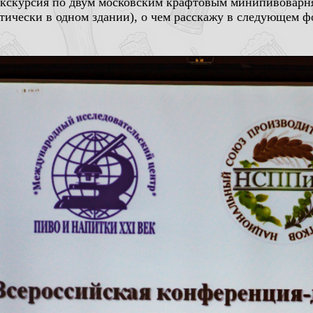
кскурсия по двум московским крафтовым минипивоварням
ически в одном здании), о чем расскажу в следующем фо