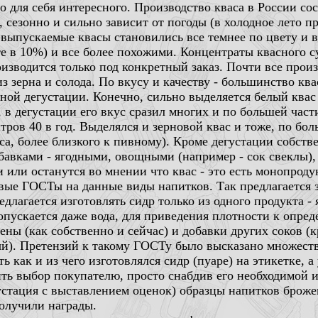
го для себя интересного. Производство кваса в России сос
д), сезонно и сильно зависит от погоды (в холодное лето пр
 выпускаемые квасы становились все темнее по цвету и в
е в 10%) и все более похожими. Концентраты квасного с
зводится только под конкретный заказ. Почти все прои
 зерна и солода. По вкусу и качеству - большинство ква
ной дегустации. Конечно, сильно выделяется белый квас 
 в дегустации его вкус сразил многих и по большей част
ров 40 в год. Выделялся и зерновой квас и тоже, по бол
куса, более близкого к пивному). Кроме дегустации собс
вками - ягодными, овощными (например - сок свеклы), п
 или останутся во мнении что квас - это есть монопрод
овые ГОСТы на данные виды напитков. Так предлагается
едлагается изготовлять сидр только из одного продукта - 
опускается даже вода, для приведения плотности к опред
ны (как собственно и сейчас) и добавки других соков (кр
й). Претензий к такому ГОСТу было высказано множество
ь как и из чего изготовлялся сидр (пуаре) на этикетке, 
вить выбор покупателю, просто снабдив его необходимой
устация с выставлением оценок) образцы напитков брож
олучили награды.