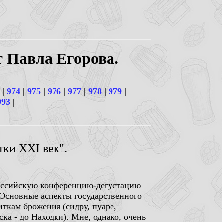
т Павла Егорова.
|
974
|
975
|
976
|
977
|
978
|
979
|
993
|
ки ХХI век".
российскую конференцию-дегустацию
 Основные аспекты государственного
иткам брожения (сидру, пуаре,
ка - до Находки). Мне, однако, очень