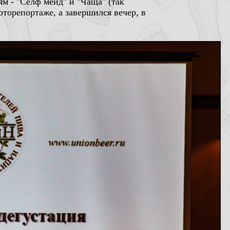
 - "Селф мейд" и "Чаща" (так
торепортаже, а завершился вечер, в