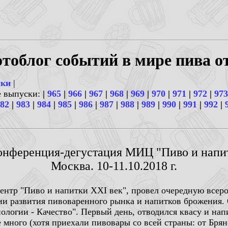
тоблог событий в мире пива о
ски
|
е выпуски:
|
965
|
966
|
967
|
968
|
969
|
970
|
971
|
972
|
973
82
|
983
|
984
|
985
|
986
|
987
|
988
|
989
|
990
|
991
|
992
|
Конференция-дегустация МИЦ "Пиво и напит
Москва. 10-11.10.2018 г.
нтр "Пиво и напитки ХХI век", провел очередную все
и развития пивоваренного рынка и напитков брожения.
нологии - Качество". Первый день, отводился квасу и нап
 много (хотя приехали пивовары со всей страны: от Брянс