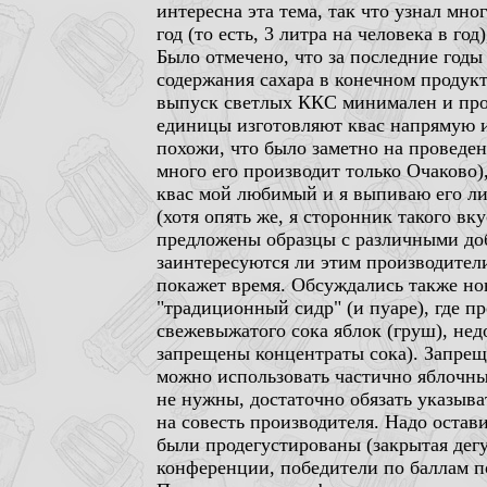
интересна эта тема, так что узнал мно
год (то есть, 3 литра на человека в го
Было отмечено, что за последние годы
содержания сахара в конечном продукт
выпуск светлых ККС минимален и прои
единицы изготовляют квас напрямую из
похожи, что было заметно на проведен
много его производит только Очаково),
квас мой любимый и я выпиваю его лит
(хотя опять же, я сторонник такого в
предложены образцы с различными доба
заинтересуются ли этим производители
покажет время. Обсуждались также н
"традиционный сидр" (и пуаре), где пр
свежевыжатого сока яблок (груш), нед
запрещены концентраты сока). Запреще
можно использовать частично яблочны
не нужны, достаточно обязать указыват
на совесть производителя. Надо оста
были продегустированы (закрытая дег
конференции, победители по баллам п