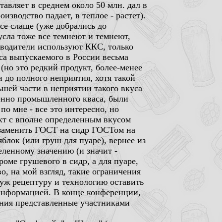
тавляет в среднем около 50 млн. дал в
оизводство падает, в теплое - растет).
се слаще (уже добрались до
усла тоже все темнеют и темнеют,
зводители используют ККС, только
са выпускаемого в России весьма
(но это редкий продукт, более-менее
и до полного неприятия, хотя такой
ьшей части в неприятии такого вкуса
твенно промышленного кваса, были
о мне - все это интересно, но
укт с вполне определенным вкусом
 заменить ГОСТ на сидр ГОСТом на
яблок (или груш для пуаре), вернее из
еленному значению (и значит -
оме грушевого в сидр, а для пуаре,
, на мой взгляд, такие ограничения
а уж рецептуру и технологию оставить
 информацией. В конце конференции,
ения представленные участниками