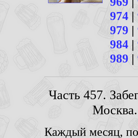
969
|
974
|
979
|
984
|
989
|
Часть 457. Забе
Москва. 
Каждый месяц, по