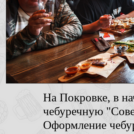
На Покровке, в на
чебуречную "Сове
Оформление чебур