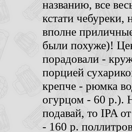
названию, все вес
кстати чебуреки, 
вполне приличные
были похуже)! Це
порадовали - кру
порцией сухариков
крепче - рюмка в
огурцом - 60 р.).
подавай, то IPA о
- 160 р. поллитро