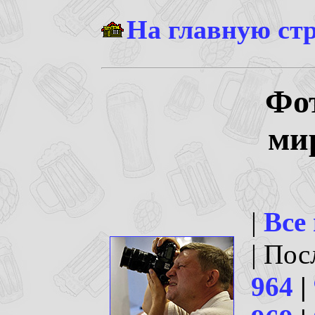
На главную ст
Фо
ми
|
Все
| По
964
|