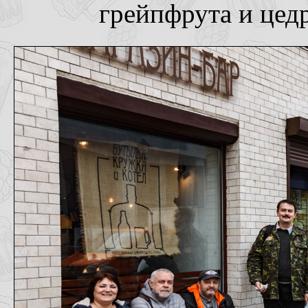
грейпфрута и цед