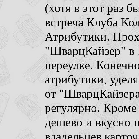
(хотя в этот раз 
встреча Клуба Ко
Атрибутики. Прох
"ШварцКайзер" в
переулке. Конечн
атрибутики, удел
от "ШварцКайзера
регулярно. Кроме
дешево и вкусно 
владельцев карто