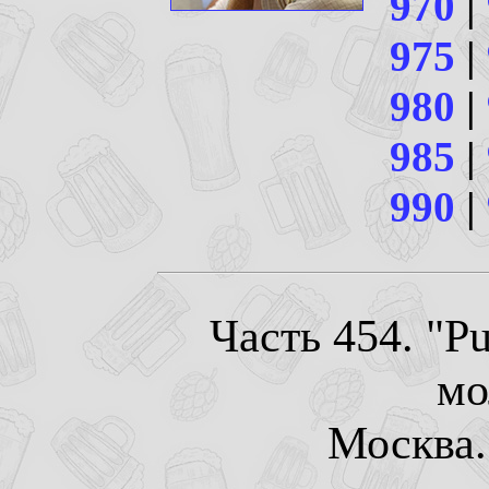
970
|
975
|
980
|
985
|
990
|
Часть 454. "P
мо
Москва. 