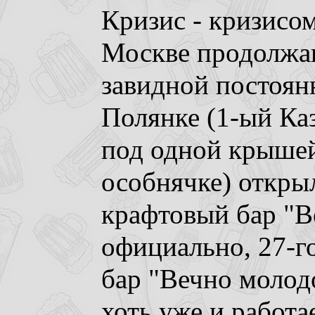
Кризис - кризисом
Москве продолжаю
завидной постоян
Полянке (1-ый Каз
под одной крышей
особнячке) открыл
крафтовый бар "В
официально, 27-го
бар "Вечно молодо
хоть уже и работа