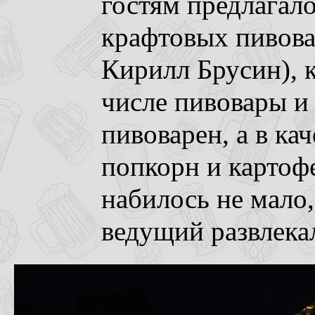
гостям предлагал
крафтовых пивовар
Кирилл Брусин), к
числе пивовары и
пивоварен, а в ка
попкорн и картоф
набилось не мало,
ведущий развлекал