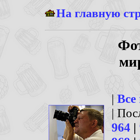
На главную ст
Фо
ми
|
Все
| По
964
|