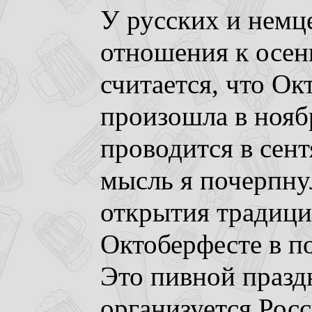
У русских и немц
отношения к осен
считается, что О
произошла в ноябр
проводится в сент
мысль я почерпнул
открытия традици
Октоберфесте в п
Это пивной празд
организуется Рос