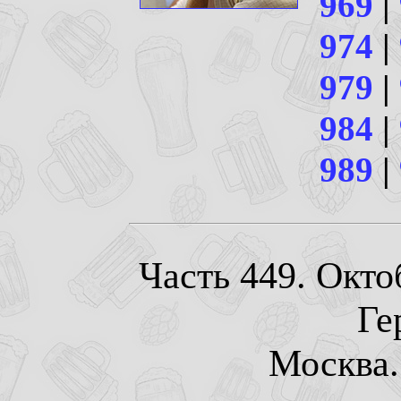
969
|
974
|
979
|
984
|
989
|
Часть 449. Окто
Ге
Москва. 