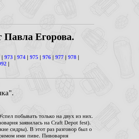
т Павла Егорова.
|
973
|
974
|
975
|
976
|
977
|
978
|
992
|
чка".
Успел побывать только на двух из них.
варня заявилась на Craft Depot fest).
кие сидры). В этот раз разговор был о
варимом ими пиве. Пивоварня