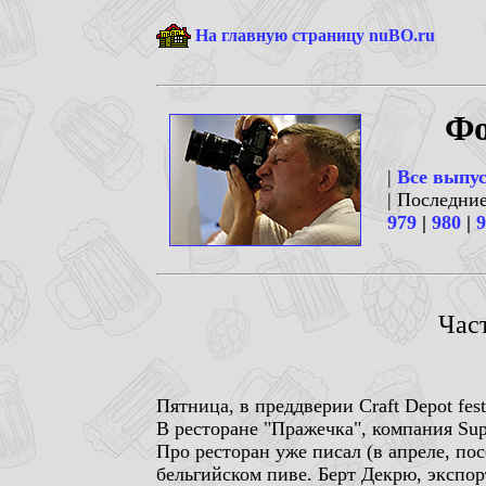
На главную страницу nuBO.ru
Фо
|
Все выпу
| Последни
979
|
980
|
9
Част
Пятница, в преддверии Craft Depot fe
В ресторане "Пражечка", компания Supe
Про ресторан уже писал (в апреле, пос
бельгийском пиве. Берт Декрю, экспо