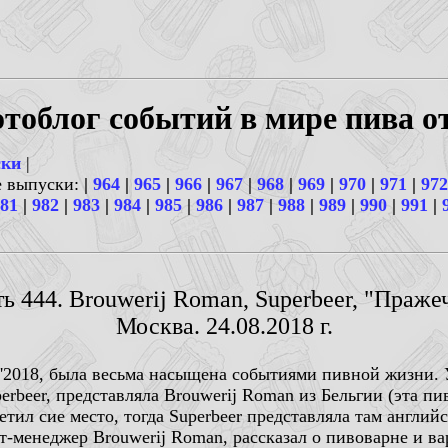
тоблог событий в мире пива о
ски
|
е выпуски:
|
964
|
965
|
966
|
967
|
968
|
969
|
970
|
971
|
972
81
|
982
|
983
|
984
|
985
|
986
|
987
|
988
|
989
|
990
|
991
|
ь 444. Brouwerij Roman, Superbeer, "Праже
Москва. 24.08.2018 г.
st'2018, была весьма насыщена событиями пивной жизни. 
rbeer, представляла Brouwerij Roman из Бельгии (эта пиво
етил сие место, тогда Superbeer представляла там английс
рт-менеджер Brouwerij Roman, рассказал о пивоварне и 