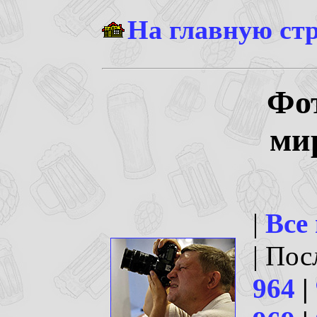
На главную ст
Фо
ми
|
Все
| По
964
|