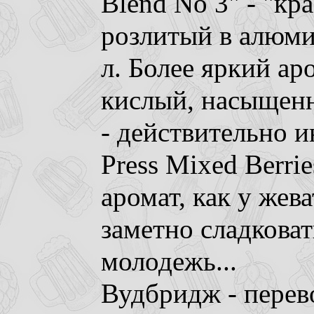
Blend No 3" - "кр
розлитый в алюми
л. Более яркий ар
кислый, насыщенн
- действительно и
Press Mixed Berrie
аромат, как у жев
заметно сладковат
молодежь...
Вудбридж - перев