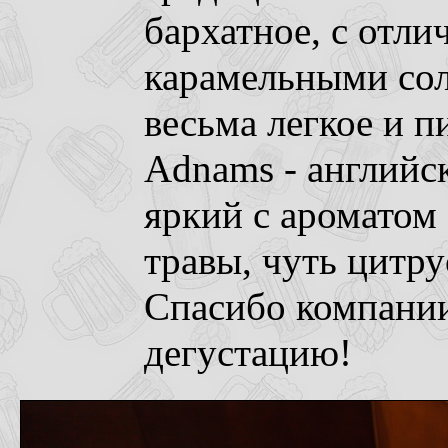
бархатное, с отл
карамельными сол
весьма легкое и пи
Adnams - английс
яркий с ароматом
травы, чуть цитру
Спасибо компании
дегустацию!