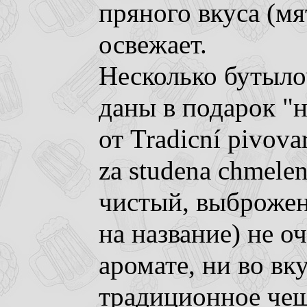
пряного вкуса (мя
освежает.
Несколько бутыло
даны в подарок "н
от Tradicní pivova
za studena chmele
чистый, выброжен
на название) не о
аромате, ни во вку
традиционное чеш