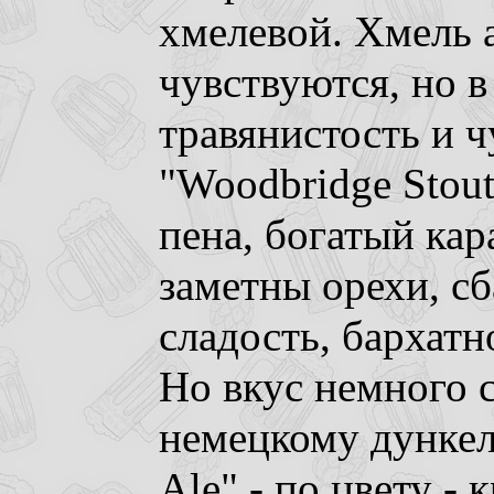
хмелевой. Хмель 
чувствуются, но 
травянистость и ч
"Woodbridge Stout
пена, богатый кар
заметны орехи, с
сладость, бархатн
Но вкус немного с
немецкому дункел
Ale" - по цвету -