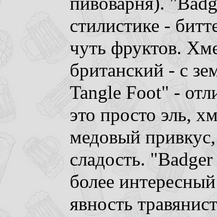
пивоварня). "Badge
стилистике - битте
чуть фруктов. Хм
британский - с зе
Tangle Foot" - отл
это просто эль, х
медовый привкус,
сладость. "Badger
более интересный 
явность травянис