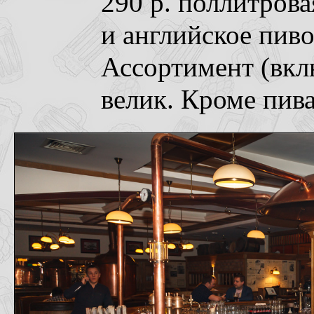
290 р. поллитрова
и английское пиво
Ассортимент (вкл
велик. Кроме пива