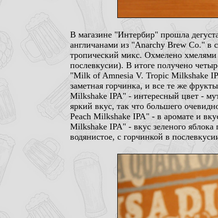
В магазине "Интербир" прошла дегуста
англичанами из "Anarchy Brew Co." в 
тропический микс. Охмелено хмелями М
послевкусии). В итоге получено четыр
"Milk of Amnesia V. Tropic Milkshake
заметная горчинка, и все те же фрукты.
Milkshake IPA" - интересный цвет - м
яркий вкус, так что большего очевидн
Peach Milkshake IPA" - в аромате и вку
Milkshake IPA" - вкус зеленого яблока
водянистое, с горчинкой в послевкуси