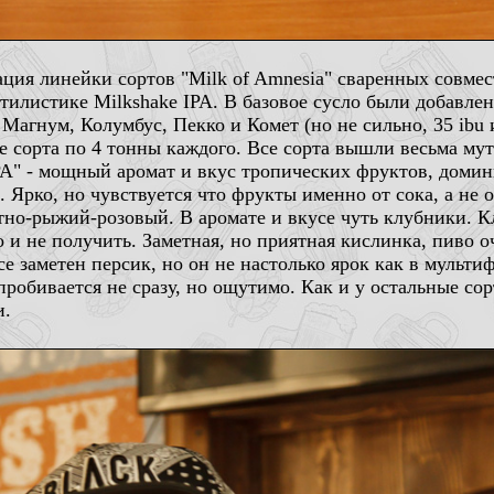
ция линейки сортов "Milk of Amnesia" сваренных совмес
стилистике Milkshake IPA. В базовое сусло были добавле
агнум, Колумбус, Пекко и Комет (но не сильно, 35 ibu и
е сорта по 4 тонны каждого. Все сорта вышли весьма мут
 IPA" - мощный аромат и вкус тропических фруктов, доми
 Ярко, но чувствуется что фрукты именно от сока, а не от
утно-рыжий-розовый. В аромате и вкусе чуть клубники. К
о и не получить. Заметная, но приятная кислинка, пиво о
се заметен персик, но он не настолько ярок как в мультиф
 пробивается не сразу, но ощутимо. Как и у остальные сор
и.