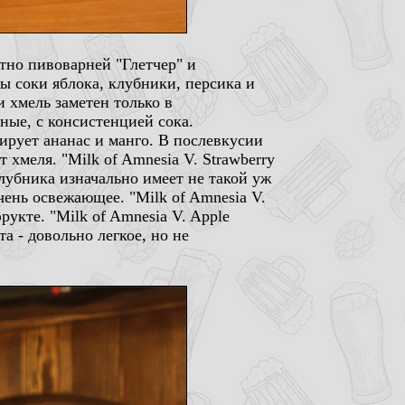
тно пивоварней "Глетчер" и
ны соки яблока, клубники, персика и
 хмель заметен только в
ные, с консистенцией сока.
нирует ананас и манго. В послевкусии
 хмеля. "Milk of Amnesia V. Strawberry
лубника изначально имеет не такой уж
чень освежающее. "Milk of Amnesia V.
рукте. "Milk of Amnesia V. Apple
та - довольно легкое, но не