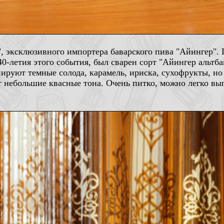
, эксклюзивного импортера баварского пива "Айингер". 
140-летия этого события, был сварен сорт "Айингер альт
ируют темные солода, карамель, ириска, сухофрукты, но
т небольшие квасные тона. Очень питко, можно легко вы