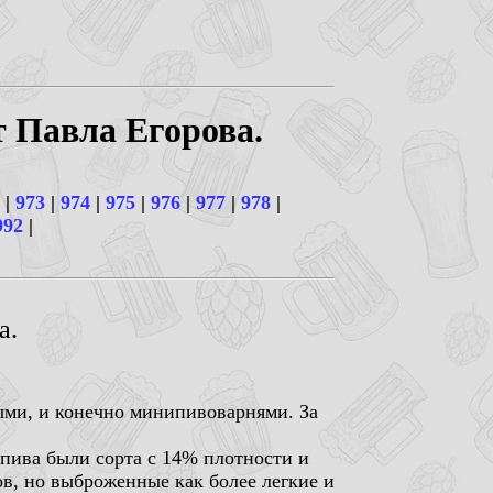
т Павла Егорова.
|
973
|
974
|
975
|
976
|
977
|
978
|
992
|
а.
ыми, и конечно минипивоварнями. За
 пива были сорта с 14% плотности и
ов, но выброженные как более легкие и