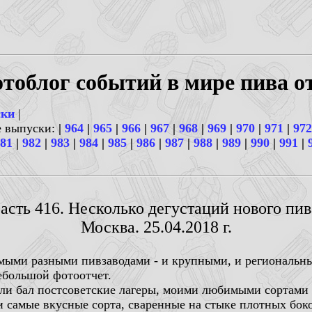
тоблог событий в мире пива о
ски
|
е выпуски:
|
964
|
965
|
966
|
967
|
968
|
969
|
970
|
971
|
972
81
|
982
|
983
|
984
|
985
|
986
|
987
|
988
|
989
|
990
|
991
|
асть 416. Несколько дегустаций нового пив
Москва. 25.04.2018 г.
мыми разными пивзаводами - и крупными, и региональн
ебольшой фотоотчет.
вили бал постсоветские лагеры, моими любимыми сортами
ли самые вкусные сорта, сваренные на стыке плотных бок