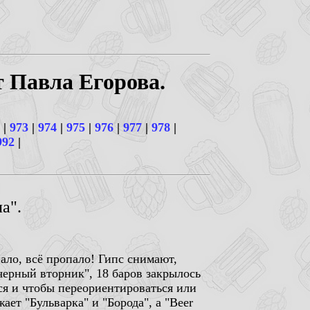
т Павла Егорова.
|
973
|
974
|
975
|
976
|
977
|
978
|
992
|
а".
ало, всё пропало! Гипс снимают,
черный вторник", 18 баров закрылось
ся и чтобы переориентироваться или
ает "Бульварка" и "Борода", а "Beer