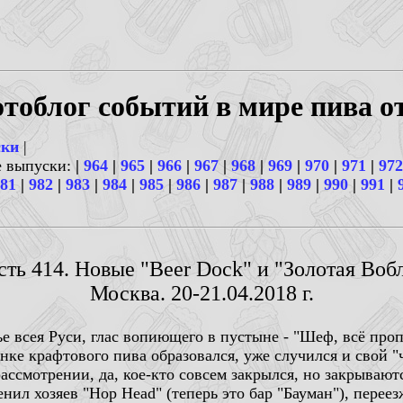
тоблог событий в мире пива о
ски
|
е выпуски:
|
964
|
965
|
966
|
967
|
968
|
969
|
970
|
971
|
972
81
|
982
|
983
|
984
|
985
|
986
|
987
|
988
|
989
|
990
|
991
|
сть 414. Новые "Beer Dock" и "Золотая Вобл
Москва. 20-21.04.2018 г.
 всея Руси, глас вопиющего в пустыне - "Шеф, всё проп
нке крафтового пива образовался, уже случился и свой "
ссмотрении, да, кое-кто совсем закрылся, но закрывают
нил хозяев "Hop Head" (теперь это бар "Бауман"), переезж