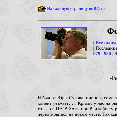
На главную страницу nuBO.ru
Фо
|
Все выпу
| Последни
979
|
980
|
9
Ча
И был от Юры Сусова, пивного сомелье
клиент уезжает…". Кризис у нас на ры
только в ЦАО! Хотя, при ближайшем ра
переоткрыться на новом месте. Так сме