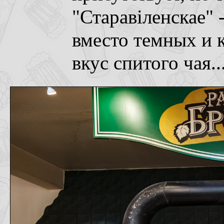
"Старавiленскае" 
вместо темных и 
вкус спитого чая..