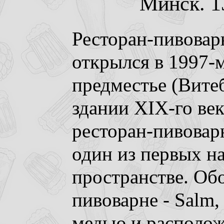
Минск. 13
Ресторан-пивовар
открылся в 1997-м
предместье (Витебс
здании XIX-го ве
ресторан-пивоварн
один из первых н
пространстве. Об
пивоварне - Salm,
медью и расположе