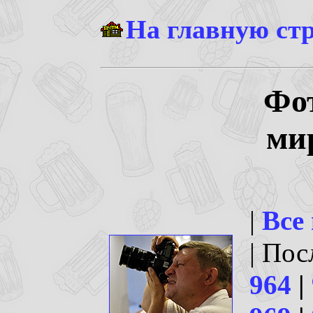
На главную ст
Фо
ми
|
Все
| По
964
|