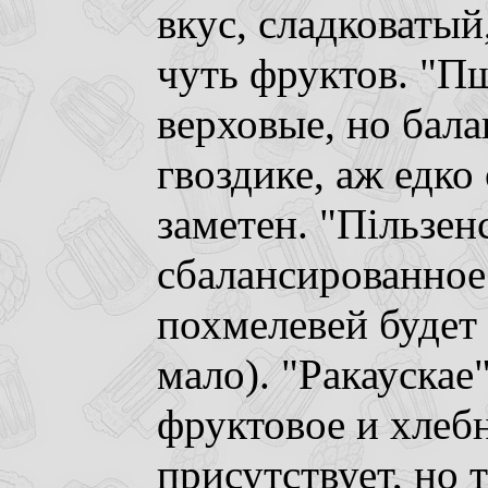
вкус, сладковаты
чуть фруктов. "П
верховые, но бал
гвоздике, аж едко 
заметен. "Пiльзен
сбалансированное 
похмелевей будет 
мало). "Ракаускае"
фруктовое и хлеб
присутствует, но 