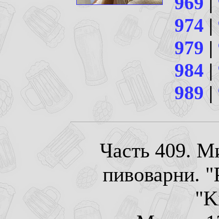
969
|
974
|
979
|
984
|
989
|
Часть 409. М
пивоварни. "
"K