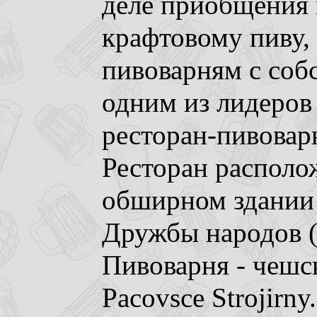
деле приобщения 
крафтовому пиву,
пивоварням с соб
одним из лидеров 
ресторан-пивовар
Ресторан располо
обширном здании 
Дружбы народов (
Пивоварня - чешск
Pacovsce Strojirn