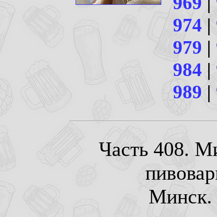
969
|
974
|
979
|
984
|
989
|
Часть 408. М
пивовар
Минск. 