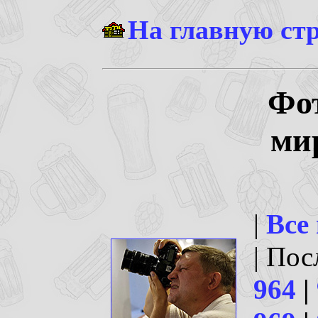
На главную ст
Фо
ми
|
Все
| По
964
|